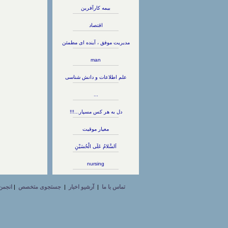
بیمه کارآفرین
اقتصاد
مدیریت موفق ، آینده ای مطمئن
man
علم اطلاعات و دانش شناسی
...
دل به هر کس مسپار...!!!
معیار موقیت
اَلسَّلامُ عَلَى الْحُسَيْنِ
nursing
تماس با ما
|
آرشیو اخبار
|
جستجوی متخصص
|
انجمن