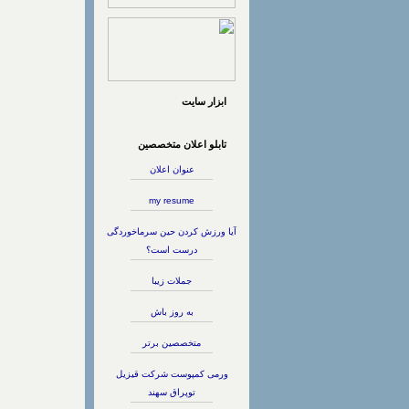
ابزار سایت
تابلو اعلان متخصصین
عنوان اعلان
my resume
آیا ورزش كردن حین سرماخوردگی
درست است؟
جملات زیبا
به روز باش
متخصصین برتر
ورمی کمپوست شرکت قیزیل
توپراق سهند