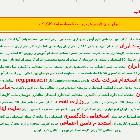
حبه
برای دیدن نتایج بیشتر در رابطه با مصاحبه لطفا کلیک کنید
advar
استخدام تامين اجتماعي
نتایج آزمون شهرداری
استخدامی نیروی انتظامی
استخدام بانک آریا
استخدام جها
مند ايران
استخدام تامین اجتماعی 90
کارمندان ایران
بنیاد تعاون ناجا
سایت کارمندان ایران
zb.msrt.ir
نفت
سایت کارمندایران
سايت كارمند
استخدامی تامین اجتماعی
استخدام آموزش و پرورش 91
استانداری اصف
رزی سال 90
استخدامی استانداری خوزستان
کارمندایران
مجمع متخصصین ایران
كارمنديران
ثبت نام آزمون 
ایران
استخدامی تامین اجتماعی سال 90
صندوق قرض الحسنه رسالت
استخدامی دادگستری سال 90
سای
91
استخدام دادگستری 90
register.omorshahrdari.ir
استخدام بیمارستان بین المللی تبریز
استخدام آمو
استخدام شرکت نفت
reg.pnu.ac.ir
azmoonjame.uast.ac.ir
ایثار
استانداری 
سایت
9
استخدام نيروي انتظامي
استانداری خوزستان
استخدام نیروی انتظامی سال 90
آزمون دکتری 91
ان
استخدام استانداری
استخدام دادگستری
استخدامی استانداری
استخدام استانداری خوزستان
سايت كارمند ا
وزارت نفت
 در سال 90
بیمارستان بین المللی تبریز
استخدام تامین اجتماعی سال 90
استخدامي ت
سایت ایثا
ام کارمند ایران
آموزشیاران ایران
استخدام دادگستري
myexpert.ir
مجتمع متخصصین ایران
استخدامی دادگستری
ت استانداری خوزستان
استخدامی 91
سایت کارمندان
استخدامی شرکت 
استخدام تامین اجتماعی
دادگستری
کارمندیران
سایت کارمند
استخدام وزارت نفت
كارمند
است
نیروی انتظامی 90
ایران کارمند
استخدام نیروی انتظامی
كارمندايران