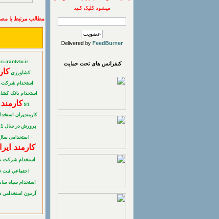
میشود کلیک کنید
مطالب مرتبط با مصا
Delivered by
FeedBurner
i.irantvto.ir
کنفرانس های تحت حمایت
كار
کشاورزی
استخدام شركت 
استخدام بانک کشاو
کارمند 
91
کارمندیران
استخدام 
پرورش در سال 91
استخدامی سال 1
کارمند ایر
استخدام شرکت نفت
اجتماعي
ثبت ن
استخدام سپاه
سای
آزمون استخدامی 