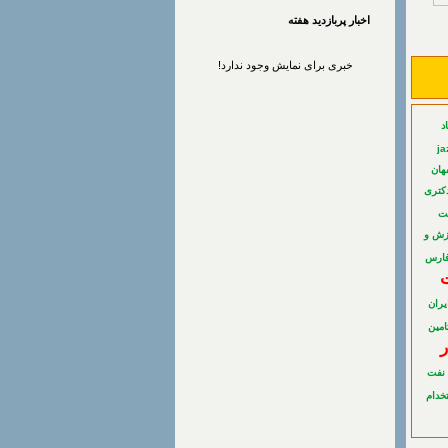
اخبار پربازديد هفته
خبری برای نمایش وجود ندارد!
د
ja
هان
دکتری
ت
زش و
فارس
يران
امين
ر
نفت
خدام