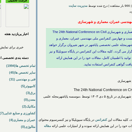
فرصت تحصیلی
مدیریت سایت
مهندسی عمران، معماری و شهرسازی
بیست و چهارمین کنفرانس ملی مهندسی عمران، معماری و شهرسازی The 24th National Conference on Civil
اخبار پربازديد هفته
Engineering, Architecture and Urban Plan بیست و چهارمین کنفرانس ملی مهندسی عمران، معماری و
۱۴ توسط ،موسسه پایاشهرمجله علمی تخصصی پایاشهر در شهر شیروان برگزار خواهد
خبری برای نمایش 
ر می گردد، کلیه مقالات این کنفرانس در پایگاه سیویلیکا و نیز
ید با اطمینان کامل، مقالات خود را در این همایش ارائه
دسته بندی تخصصی اخب
ریافت گواهی کنفرانس استفاده نمایید.
تمام تخصص ها(1994)
سایر تخصص ها(45)
فنی و مهندسی (31)
 شهرسازی
کامپیوتر(5)
The 24th National Conference on Civ
برق(3)
ملی مهندسی عمران، معماری و شهرسازی در تاریخ ۵ دی ۱۴۰۳ توسط ،موسسه پایاشهرمجله علمی
معدن(0)
مکانیک(2)
کشاورزی و صنایع غذایی(7)
 کلیه مقالات این
کنفرانس
در پایگاه سیویلیکا و نیز کنسرسیوم محتوای
عمران و معماری(4)
ت خود را در این همایش ارائه نموده و از امتیازات علمی ارائه
مقاله
متالوژی(0)