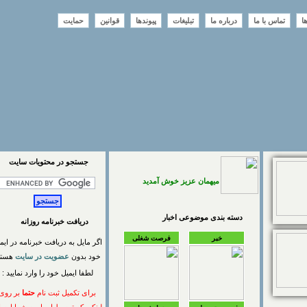
تماس با ما
درباره ما
تبلیغات
پیوندها
قوانین
حمایت
جستجو در محتويات سايت
میهمان عزیز خوش آمدید
دسته بندی موضوعی اخبار
دریافت خبرنامه روزانه
خبر
فرصت شغلی
اگر مایل به دریافت خبرنامه در ایمیل
خود بدون
عضویت در سایت
هستید
لطفا ایمیل خود را وارد نمایید :
برای تکمیل ثبت نام
حتما
بر روی