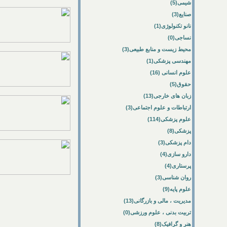
شیمی(5)
صنایع(3)
نانو تکنولوژی(1)
نساجی(0)
محیط زیست و منابع طبیعی(3)
مهندسی پزشکی(1)
علوم انسانی (16)
حقوق(5)
زبان های خارجی(13)
ارتباطات و علوم اجتماعی(3)
علوم پزشکی(114)
پزشکی(8)
دام پزشکی(3)
دارو سازی(4)
پرستاری(4)
روان شناسی(3)
علوم پایه(9)
مدیریت ، مالی و بازرگانی(13)
تربیت بدنی ، علوم ورزشی(0)
هنر و گرافیک(8)