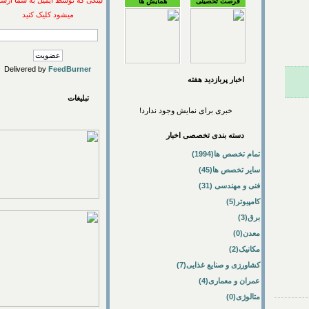
لینکی که توسط ایمیل به شما ارسال
فرصت تحصیلی
همایش ها
میشود کلیک کنید
Delivered by
FeedBurner
اخبار پربازديد هفته
تبلیغات
خبری برای نمایش وجود ندارد!
دسته بندی تخصصی اخبار
تمام تخصص ها(1994)
سایر تخصص ها(45)
فنی و مهندسی (31)
کامپیوتر(5)
برق(3)
معدن(0)
مکانیک(2)
کشاورزی و صنایع غذایی(7)
عمران و معماری(4)
متالوژی(0)