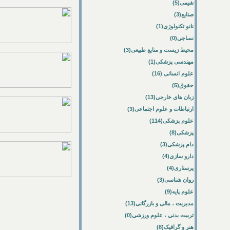
شیمی(5)
صنایع(3)
نانو تکنولوژی(1)
نساجی(0)
محیط زیست و منابع طبیعی(3)
مهندسی پزشکی(1)
علوم انسانی (16)
حقوق(5)
زبان های خارجی(13)
ارتباطات و علوم اجتماعی(3)
علوم پزشکی(114)
پزشکی(8)
دام پزشکی(3)
دارو سازی(4)
پرستاری(4)
روان شناسی(3)
علوم پایه(9)
مدیریت ، مالی و بازرگانی(13)
تربیت بدنی ، علوم ورزشی(0)
هنر و گرافیک(8)