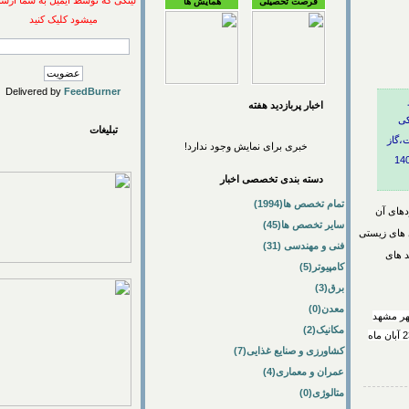
لینکی که توسط ایمیل به شما ارسال
فرصت تحصیلی
همایش ها
میشود کلیک کنید
Delivered by
FeedBurner
اخبار پربازديد هفته
تبلیغات
ز
خبری برای نمایش وجود ندارد!
دسته بندی تخصصی اخبار
تمام تخصص ها(1994)
ی آن
سایر تخصص ها(45)
ی زیستی
فنی و مهندسی (31)
ی
کامپیوتر(5)
برق(3)
معدن(0)
شهد
مکانیک(2)
یخ 23 آبان ماه
کشاورزی و صنایع غذایی(7)
عمران و معماری(4)
متالوژی(0)