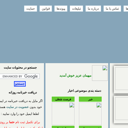
تماس با ما
درباره ما
تبلیغات
پیوندها
قوانین
حمایت
جستجو در محتويات سايت
میهمان عزیز خوش آمدید
دسته بندی موضوعی اخبار
دریافت خبرنامه روزانه
خبر
فرصت شغلی
اگر مایل به دریافت خبرنامه در ایمیل
خود بدون
عضویت در سایت
هستید
لطفا ایمیل خود را وارد نمایید :
برای تکمیل ثبت نام
حتما
بر روی