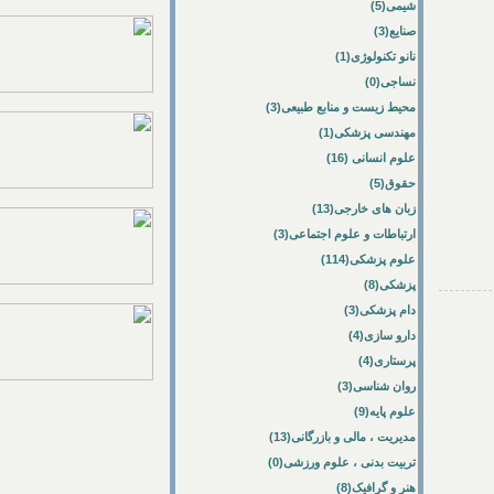
شیمی(5)
صنایع(3)
نانو تکنولوژی(1)
نساجی(0)
محیط زیست و منابع طبیعی(3)
مهندسی پزشکی(1)
علوم انسانی (16)
حقوق(5)
زبان های خارجی(13)
ارتباطات و علوم اجتماعی(3)
علوم پزشکی(114)
پزشکی(8)
دام پزشکی(3)
دارو سازی(4)
پرستاری(4)
روان شناسی(3)
علوم پایه(9)
مدیریت ، مالی و بازرگانی(13)
تربیت بدنی ، علوم ورزشی(0)
هنر و گرافیک(8)