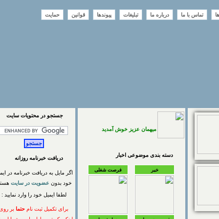
تماس با ما
درباره ما
تبلیغات
پیوندها
قوانین
حمایت
جستجو در محتويات سايت
میهمان عزیز خوش آمدید
دسته بندی موضوعی اخبار
دریافت خبرنامه روزانه
خبر
فرصت شغلی
اگر مایل به دریافت خبرنامه در ایمیل
خود بدون
عضویت در سایت
هستید
لطفا ایمیل خود را وارد نمایید :
برای تکمیل ثبت نام
حتما
بر روی