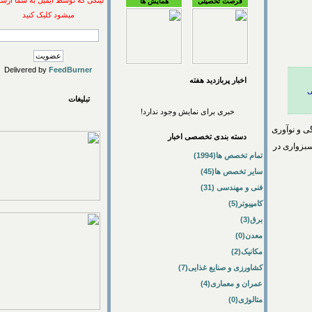
لینکی که توسط ایمیل به شما ارسال
فرصت تحصیلی
همایش ها
میشود کلیک کنید
Delivered by
FeedBurner
اخبار پربازديد هفته
تبلیغات
خبری برای نمایش وجود ندارد!
 نوآوری
دسته بندی تخصصی اخبار
اری در
تمام تخصص ها(1994)
سایر تخصص ها(45)
فنی و مهندسی (31)
کامپیوتر(5)
برق(3)
معدن(0)
مکانیک(2)
کشاورزی و صنایع غذایی(7)
عمران و معماری(4)
متالوژی(0)