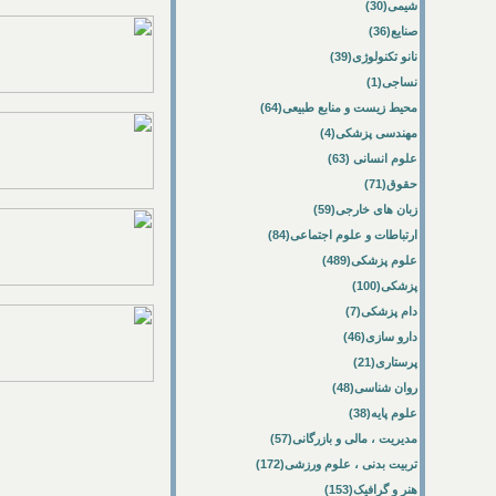
شیمی(30)
صنایع(36)
نانو تکنولوژی(39)
نساجی(1)
محیط زیست و منابع طبیعی(64)
مهندسی پزشکی(4)
علوم انسانی (63)
حقوق(71)
زبان های خارجی(59)
ارتباطات و علوم اجتماعی(84)
علوم پزشکی(489)
پزشکی(100)
دام پزشکی(7)
دارو سازی(46)
پرستاری(21)
روان شناسی(48)
علوم پایه(38)
مدیریت ، مالی و بازرگانی(57)
تربیت بدنی ، علوم ورزشی(172)
هنر و گرافیک(153)