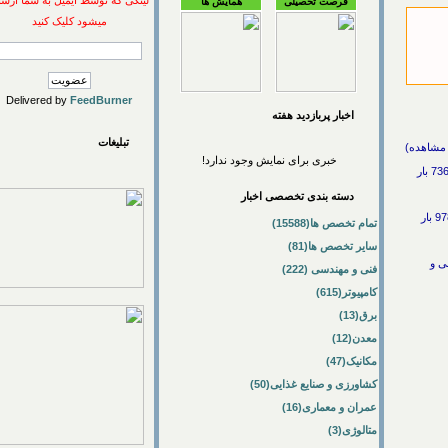
لینکی که توسط ایمیل به شما ارسال
فرصت تحصیلی
همایش ها
میشود کلیک کنید
Delivered by
FeedBurner
اخبار پربازديد هفته
تبلیغات
خبری برای نمایش وجود ندارد!
زی قطب مهندسی پزشکی در دانشگاه صنعتی امیرکبیر / فنی و مهندسی -> مهندسی پزشکی / 12/8/1389 / (736 بار
دسته بندی تخصصی اخبار
ایی و پروستات با لیزر در کشور / فنی و مهندسی -> مهندسی پزشکی / / (978 بار
تمام تخصص ها(15588)
سایر تخصص ها(81)
فنی و مهندسی (222)
کامپیوتر(615)
برق(13)
معدن(12)
مکانیک(47)
کشاورزی و صنایع غذایی(50)
عمران و معماری(16)
متالوژی(3)