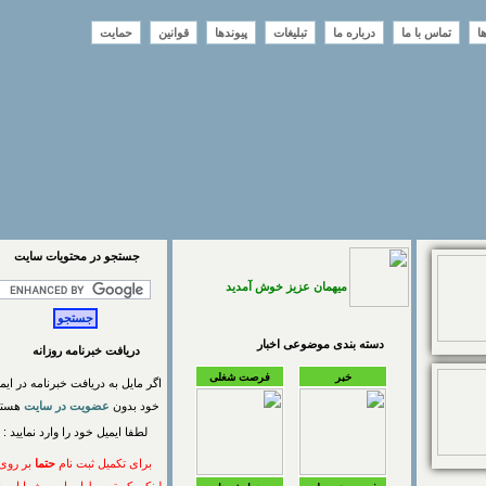
تماس با ما
درباره ما
تبلیغات
پیوندها
قوانین
حمایت
جستجو در محتويات سايت
میهمان عزیز خوش آمدید
دسته بندی موضوعی اخبار
دریافت خبرنامه روزانه
خبر
فرصت شغلی
اگر مایل به دریافت خبرنامه در ایمیل
خود بدون
عضویت در سایت
هستید
لطفا ایمیل خود را وارد نمایید :
برای تکمیل ثبت نام
حتما
بر روی