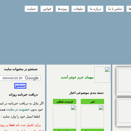
تماس با ما
درباره ما
تبلیغات
پیوندها
قوانین
حمایت
جستجو در محتويات سايت
میهمان عزیز خوش آمدید
دسته بندی موضوعی اخبار
دریافت خبرنامه روزانه
خبر
فرصت شغلی
اگر مایل به دریافت خبرنامه در ایمیل
خود بدون
عضویت در سایت
هستید
لطفا ایمیل خود را وارد نمایید :
برای تکمیل ثبت نام
حتما
بر روی