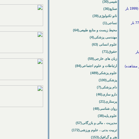
شیمی(30)
نتایج آزمون های حرفه ای مهندسان و کاردان های فنی ساختمان / فنی و مهندسی -> عمران و معماری / 23/2/1388 / (1999 بار
صنایع(36)
نانو تکنولوژی(39)
است / فنی و مهندسی -> عمران و معماری / 21/2/1388 / (777 بار
نساجی(1)
محیط زیست و منابع طبیعی(64)
مهندسی پزشکی(4)
علوم انسانی (63)
حقوق(71)
زبان های خارجی(59)
ارتباطات و علوم اجتماعی(84)
علوم پزشکی(489)
پزشکی(100)
دام پزشکی(7)
دارو سازی(46)
پرستاری(21)
روان شناسی(48)
علوم پایه(38)
مدیریت ، مالی و بازرگانی(57)
تربیت بدنی ، علوم ورزشی(172)
هنر و گرافیک(153)