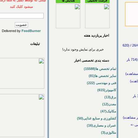
لینکی که توسط ایمیل به شما ارسال
فرصت تحصیلی
همایش ها
میشود کلیک کنید
Delivered by
FeedBurner
اخبار پربازديد هفته
تبلیغات
برنامه‌های درسی معماری و شهرسازی در تمام مقاطع اصلاح می‌شود / فنی و مهندسی -> عمران و معماری / 26/4/1393 / (620
خبری برای نمایش وجود ندارد!
اعلام آخرین مهلت ثبت نام در دوره‌ آمادگی آزمون نظام مهندسی ساختمان / فنی و مهندسی -> عمران و معماری / / (714 بار
دسته بندی تخصصی اخبار
تمام تخصص ها(15588)
سایر تخصص ها(81)
فنی و مهندسی (222)
کامپیوتر(615)
برق(13)
معدن(12)
مکانیک(47)
کشاورزی و صنایع غذایی(50)
>
عمران و معماری(16)
متالوژی(3)