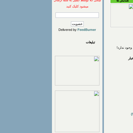
لینکی که توسط ایمیل به شما ارسال
همایش ها
میشود کلیک کنید
Delivered by
FeedBurner
تبلیغات
وجود ندارد!
ار