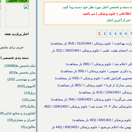
فرصت تحصیلی
ه دسته و تخصص اخبار مورد نظر خود دست پیدا کنید.
ک اطلاعاتی ( علوم پزشکی ) می باشید
1
2
3
4
5
6
7
اخبار پربازديد هفته
پزشکی / 31/2/1404 / (354 بار مشاهده)
خبری برای نمایش 
۷۰۰ عضو هیئت علمی دندانپزشکی کم داریم؛ بهبود معیشت اعضای هیئت علمی / علوم پزشکی / 29/2/1404 / (321 بار
دسته بندی تخصصی اخب
د / علوم پزشکی / / (365 بار مشاهده)
تمام تخصص ها(15588)
عمومی / علوم پزشکی / / (356 بار مشاهده)
سایر تخصص ها(81)
ایش یافت / علوم پزشکی / / (433 بار مشاهده)
فنی و مهندسی (222)
کامپیوتر(615)
بار مشاهده)
برق(13)
معدن(12)
مهلت ثبت نام در آزمون دانشنامه و گواهینامه تخصصی دندانپزشکی سال ۱۴۰۳ تمدید شد / علوم پزشکی / 10/9/1403 / (462
مکانیک(47)
کشاورزی و صنایع غذایی(50)
عمران و معماری(16)
متالوژی(3)
فراخوان جذب هیئت علمی در دانشگاه‌های علوم پزشکی بهمن ماه اعلام می‌شود / علوم پزشکی / 6/9/1403 / (442 بار