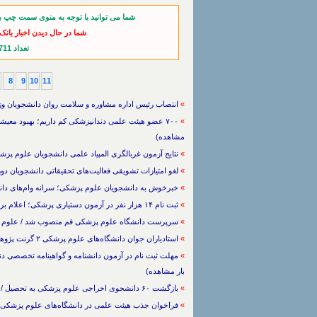
شما می توانید با توجه به منوی سمت چپ ب
شما در حال دیدن اخبار بان
تعداد 711 خبر از آخرین اخبار
8
9
10
11
»
انتصاب رئیس اداره مشاوره و سلامت روان دانشجویان وزارت بهداشت / علوم 
»
مشاهده)
»
نتایج آزمون غربالگری المپیاد علمی دانشجویان علوم پزشکی اعلام ش
»
لغو امتیازات تشویقی فعالیت‌های تحقیقاتی دانشجویان دوره دکتری 
»
خبرخوش به دانشجویان علوم پزشکی؛ سرانه وام‌های دانشجویی افز
»
ثبت نام ۱۴ هزار نفر در آزمون دستیاری پزشکی؛ اعلام بررسی مدارک از فردا / علوم پزشکی / / (382 بار مشاهده)
»
سرپرست دانشگاه علوم پزشکی قم منصوب شد / علوم پزشکی / 13/9/1403 / (413 
»
استادیاران جوان دانشگاه‌های علوم پزشکی ۲ گرنت پژوهشی می‌گیرند / علوم پزشکی / 10/9/1403 / (764 بار مشاهده)
»
بار مشاهده)
»
بازگشت ۶۰ دانشجوی اخراجی علوم پزشکی به تحصیل / علوم پزشکی / 6/9/1403 / (453 بار مشاهده)
»