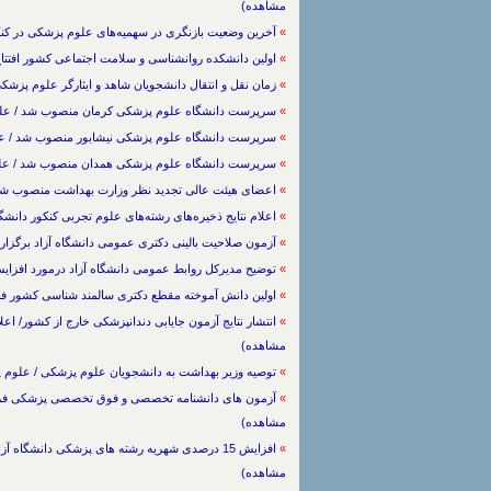
مشاهده)
»
آخرین وضعیت بازنگری در سهمیه‌های علوم پزشکی در کنکور اعلام شد / علوم
»
اولین دانشکده روانشناسی و سلامت اجتماعی کشور افتتاح شد / علوم پزشک
»
زمان نقل و انتقال دانشجویان شاهد و ایثارگر علوم پزشکی تمدید شد / علوم 
»
سرپرست دانشگاه علوم پزشکی کرمان منصوب شد / علوم پزشکی / 6/8/1403 / (
»
سرپرست دانشگاه علوم پزشکی نیشابور منصوب شد / علوم پزشکی / 5/8/1403 /
»
سرپرست دانشگاه علوم پزشکی همدان منصوب شد / علوم پزشکی / 1/8/1403 / (
»
اعضای هیئت عالی تجدید نظر وزارت بهداشت منصوب شدند / علوم پزشکی / 403
»
اعلام نتایج ذخیره‌های رشته‌های علوم تجربی کنکور دانشگاه آزاد / علوم پزشکی
»
آزمون صلاحیت بالینی دکتری عمومی دانشگاه آزاد برگزار شد / علوم پزشکی / 3
»
توضیح مدیرکل روابط عمومی دانشگاه آزاد درمورد افزایش شهریه پزشکی / ع
»
اولین دانش آموخته مقطع دکتری سالمند شناسی کشور فارغ التحصیل شد / عل
»
مشاهده)
»
توصیه وزیر بهداشت به دانشجویان علوم پزشکی / علوم پزشکی -> پزش
»
مشاهده)
»
مشاهده)