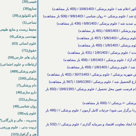
شیمی(30)
صنایع(36)
 پزشکی / 10/8/1403 / (455 بار مشاهده)
نانو تکنولوژی(39)
ی -> روان شناسی / 9/8/1403 / (506 بار مشاهده)
نساجی(1)
پزشکی / 6/8/1403 / (436 بار مشاهده)
محیط زیست و منابع طبیعی(64
491 بار مشاهده)
مهندسی پزشکی(4)
 (457 بار مشاهده)
علوم انسانی (63)
450 بار مشاهده)
حقوق(71)
1/8/1 / (431 بار مشاهده)
زبان های خارجی(59)
 / 1/8/1403 / (458 بار مشاهده)
ارتباطات و علوم اجتماعی(84)
1/8/140 / (459 بار مشاهده)
علوم پزشکی(489)
لوم پزشکی / 30/7/1403 / (402 بار مشاهده)
پزشکی(100)
وم پزشکی / 19/6/1393 / (567 بار مشاهده)
دام پزشکی(7)
انتشار نتایج آزمون جایابی دندانپزشکی خارج از کشور/ اعلام فرصت تعیین محل تحصیل / علوم پزشکی / 19/6/1393 / (650 بار
دارو سازی(46)
پرستاری(21)
کی / / (600 بار مشاهده)
روان شناسی(48)
آزمون های دانشنامه تخصصی و فوق تخصصی پزشکی فردا برگزار می شود/ جزئیات کامل آزمون / علوم پزشکی / / (495 بار
علوم پایه(38)
مدیریت ، مالی و بازرگانی(57)
افزایش 15 درصدی شهریه رشته های پزشکی دانشگاه آزاد/ ایجاد معاونت اقتصاد و سرمایه گذاری / علوم پزشکی / / (532 بار
تربیت بدنی ، علوم ورزشی(172)
هنر و گرافیک(153)