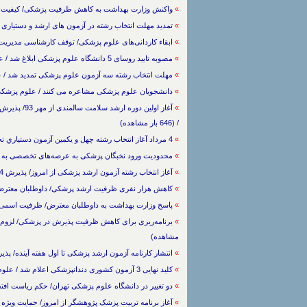
»
واکنش وزارت بهداشت به کاهش ظرفیت پزشکی/ کیفیت را فدای کمیت
»
تمدید مهلت انتخاب رشته در آزمون های ارشد و دستیاری پزشکی / عل
»
ابقاء کاردانی‌های علوم پزشکی/ توقف کارشناسی مدیریت خدمات به
»
مصوبه تایید روسای 5 دانشگاه علوم پزشکی ابلاغ شد / علوم پزشکی / / (558 بار مشاهده)
»
مهلت انتخاب رشته سه آزمون علوم پزشکی تمدید شد / علوم پزشکی / 
»
دانشجویان علوم پزشکی مشاعره می کنند / علوم پزشکی / 4/5/1393 / (581 بار مشا
»
/ (646 بار مشاهده)
»
4 مرداد آغاز انتخاب رشته چهل و يكمين آزمون دستياري تخصصی / علوم پزشکی / 2/5/1393 / (539 بار مشاهده)
»
محدودیت ورود نخبگان پزشکی به عرصه‌های تخصصی به دلیل یک قانون / علو
»
آغاز انتخاب رشته آزمون ارشد پزشکی از امروز/ پذیرش 4 هزار و 644 نفر / علوم پزشکی / 2/5/1393 / (541 بار مشاهده)
»
کاهش هزار نفری ظرفیت ارشد پزشکی/ داوطلبان معترض شدند / علوم پزشکی 
»
پاسخ وزارت بهداشت به داوطلبان معترض/ ظرفیت اسمی را تعدیل کردیم / عل
»
مشاهده)
»
انتشار کارنامه آزمون ارشد پزشکی تا اول هفته آینده/ پذیرش 5 هزار نفر / علوم پزشکی / 24/4/1393 / (538 بار 
»
کلید نهایی 3 آزمون کشوری دندانپزشکی اعلام شد / علوم پزشکی / 20/4/1393 / (589 بار مشاهده)
»
دو تغییر در دانشگاه علوم پزشکی تهران/ حکم ریاست افتخاری برای یک استاد
»