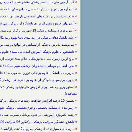
»
کلید آزمون های دانشنامه پزشکی منتشر شد/ اعلام زمان نتایج نهایی
»
نتایج آزمون پذیرش دستیار تخصصی دندانپزشکی اعلام شد/ آغاز ثبت نام از 10 شهریور / علوم 
»
ظرفیت پذیرش در رشته های تخصصی داروسازی اعلام شد / علوم پزشک
»
آزمونهای جامع و پيش كارورزي دانشگاه آزاد برگزار می شود / علوم پ
»
آزمون های دانشنامه پزشکی 13 شهریور برگزار می شود / علوم پزشکی / 8/6/1393 / (519 بار مشاهده)
»
رشد دانشگاه‌های پزشکی در رتبه بندی وب/ بهبود رتبه 81 درصد دانشگاهها / علوم پزشکی / 3/6/1393 / (477 بار مشاهده)
»
سرنوشت پذیرش پزشکی از لیسانس در ابهام/ بررسی توانمندی فارغ التحصیل
»
دانشجویان علوم پزشکی آموزش امداد می بینند / علوم پزشکی / 2/6/1393 / (494 
»
نتایج اولین آزمون ملی دندانپزشکی اعلام شد/ جزئیات آزمون عملی / علوم پزش
»
نحوه انتقال و مهمانی دانشجویان پزشکی تغییر می‌کند / علوم پزشکی / 22/5/1393 
»
سرپرست دانشگاه علوم پزشکی قزوين منصوب شد / علوم پزشکی / 20/5/1393 / (
»
شهریه پردیس‎های خودگردان علوم پزشکی/ دندانپزشکی گرانترین رشته / علوم پزشکی / / (653 بار مشاهده)
»
مشاهده)
»
تضمین 10 درصد افزایش ظرفیت رشته‌های پزشکی در کنکور 93 / علوم پزشکی / / (535 بار مشاهده)
»
آزمون‌های دانشنامه تخصصی و فوق‌تخصصی پزشکی شهریورماه برگز
»
رشته تکنولوژی آموزشی در علوم پزشکی تصویب شد / علوم پزشکی / /
»
کاهش چشمگیر ظرفیت پزشکی درکنکور 93/ ظرفیت 600 نفری برای دندانپزشکی! / علوم پزشکی / / (848 بار مشاهده)
»
نمره های دستیاری دندانپزشکی به روال گذشته بازگشت/ مهلت جدید