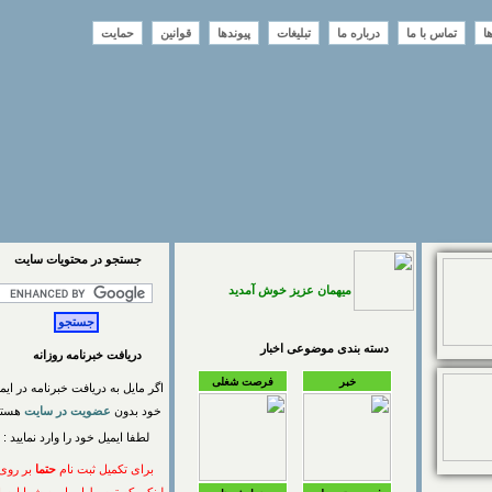
تماس با ما
درباره ما
تبلیغات
پیوندها
قوانین
حمایت
جستجو در محتويات سايت
میهمان عزیز خوش آمدید
دسته بندی موضوعی اخبار
دریافت خبرنامه روزانه
خبر
فرصت شغلی
اگر مایل به دریافت خبرنامه در ایمیل
خود بدون
عضویت در سایت
هستید
لطفا ایمیل خود را وارد نمایید :
برای تکمیل ثبت نام
حتما
بر روی