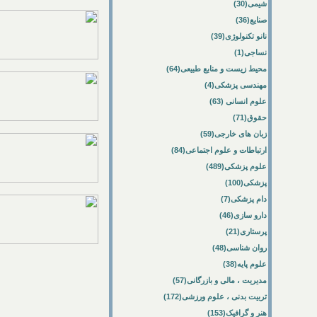
شیمی(30)
صنایع(36)
نانو تکنولوژی(39)
نساجی(1)
محیط زیست و منابع طبیعی(64)
مهندسی پزشکی(4)
علوم انسانی (63)
حقوق(71)
زبان های خارجی(59)
ارتباطات و علوم اجتماعی(84)
علوم پزشکی(489)
پزشکی(100)
دام پزشکی(7)
دارو سازی(46)
پرستاری(21)
روان شناسی(48)
علوم پایه(38)
مدیریت ، مالی و بازرگانی(57)
تربیت بدنی ، علوم ورزشی(172)
هنر و گرافیک(153)