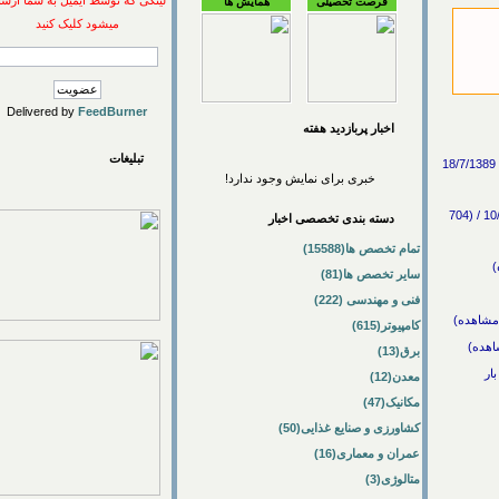
لینکی که توسط ایمیل به شما ارسال
فرصت تحصیلی
همایش ها
میشود کلیک کنید
Delivered by
FeedBurner
اخبار پربازديد هفته
تبلیغات
ور پیشکسوتان این رشته در واحد گرمسار / علوم پزشکی -> دام پزشکی / 18/7/1389
خبری برای نمایش وجود ندارد!
تولید فراورده های خونی دامی برای تشخیص بیماریها توسط محققان کشور / علوم پزشکی -> دام پزشکی / 10/3/1389 / (704
دسته بندی تخصصی اخبار
تمام تخصص ها(15588)
سایر تخصص ها(81)
فنی و مهندسی (222)
کامپیوتر(615)
برق(13)
معدن(12)
مکانیک(47)
کشاورزی و صنایع غذایی(50)
عمران و معماری(16)
متالوژی(3)