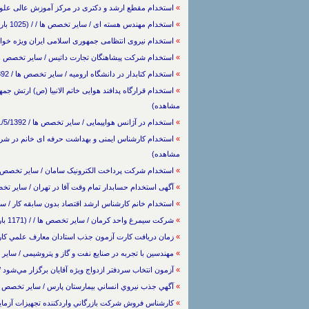
»
استخدام مقطع ارشد و دکتری در مرکز آموزش عالی علوم پزشکی در
»
استخدام مهندس هسته ای / سایر تخصص ها / / (1025 بار مشاهده)
»
استخدام نیروی انتظامی جمهوری اسلامی ایران ویژه خواهران در اصف
»
استخدام شرکت پیشاهنگان تجارت داتیس / سایر تخصص ها / 7/6/1392 / (625 بار مشا
»
استخدام کتابدار در دانشگاه ارومیه / سایر تخصص ها / 4/6/1392 / (686 بار مشاهده)
»
مشاهده)
»
استخدام در آژانس هواپیمایی / سایر تخصص ها / 31/5/1392 / (1296 بار مشاهده)
»
مشاهده)
»
استخدام شرکت پرداخت الکترونیک سامان / سایر تخصص ها / 22/4/1392 / (1137 بار م
»
آگهی استخدام حسابدار تمام وقت آقا در تهران / سایر تخصص ها / 1/4/1391 / (736 
»
استخدام خانم كارشناس ارشد اقتصاد بدون سابقه کار / سایر تخصص ها / 18/7/1390
»
شركت سيمرغ واحد كرمان / سایر تخصص ها / / (1171 بار مشاهده)
»
زمان دريافت كارت آزمون جذب استادان معارف علمي كاربردي اعلام 
»
مهندسین با تجربه در صنایع نفت و گاز و پتروشیمی / سایر تخصص ها / / (
»
آزمون انتخاب سردفتر ازدواج ويژه آقايان برگزار مي‌شود / سایر تخصص ه
»
آگهي جذب نيروي انساني بيمارستان پارس / سایر تخصص ها / 9/3/1389 / (3270 بار مش
»
كارشناس فروش شركت بازرگاني واردكننده تجهيزات آزمايشگاهي / سایر تخصص ه