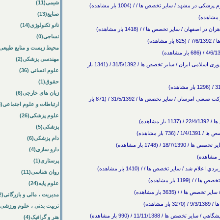
شیمی(11)
 مشهد / سایر تخصص ها / / (1004 بار مشاهده)
صنایع(13)
نانو تکنولوژی(14)
هان / سایر تخصص ها / / (1418 بار مشاهده)
نساجی(0)
هده)
محیط زیست و منابع طبیعی(33
مهندسی پزشکی(2)
استخدام قرارگاه پدافند هوایی خاتم الانبیا (ص) ارتش جمهوری اسلامی ایران / سایر تخصص ها / 31/5/1392 / (1341 بار
علوم انسانی (36)
حقوق(1)
زبان های خارجی(6)
استخدام کارشناس ایمنی و بهداشت حرفه ای خانم در شرکت صنعتی امرسان / سایر تخصص ها / 31/5/1392 / (871 بار
ارتباطات و علوم اجتماعی(8)
علوم پزشکی(26)
شاهده)
پزشکی(5)
بار مشاهده)
دام پزشکی(6)
 / (1748 بار مشاهده)
دارو سازی(4)
پرستاری(1)
شد / سایر تخصص ها / / (1410 بار مشاهده)
روان شناسی(11)
1199 بار مشاهده)
علوم پایه(24)
ا / / (3635 بار مشاهده)
مدیریت ، مالی و بازرگانی(52)
اهده)
تربیت بدنی ، علوم ورزشی(10)
ا / 11/11/1388 / (990 بار مشاهده)
هنر و گرافیک(4)