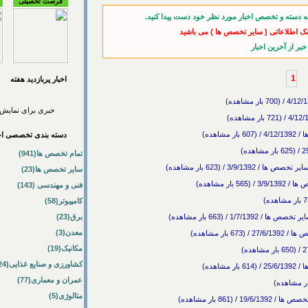
فرصت تحصیلی
ه دسته و تخصص اخبار مورد نظر خود دست پیدا کنید.
نک اطلاعاتی ( سایر تخصص ها ) می باشید
1
اخبار پربازديد هفته
خبری برای نمایش 
اهده)
دسته بندی تخصصی اخب
تمام تخصص ها(941)
3/ / (623 بار مشاهده)
سایر تخصص ها(23)
ر مشاهده)
فنی و مهندسی (143)
کامپیوتر(58)
1 / (663 بار مشاهده)
برق(23)
معدن(3)
ار مشاهده)
مکانیک(19)
کشاورزی و صنایع غذایی(24)
اهده)
عمران و معماری(77)
متالوژی(5)
861 بار مشاهده)