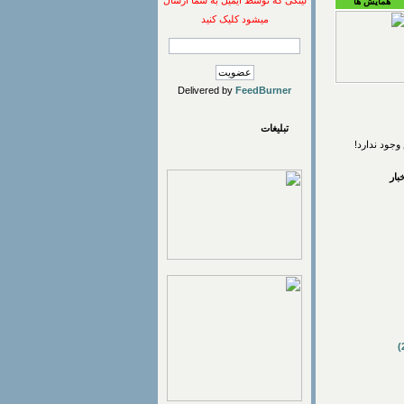
لینکی که توسط ایمیل به شما ارسال
همایش ها
میشود کلیک کنید
Delivered by
FeedBurner
تبلیغات
وجود ندارد!
ار