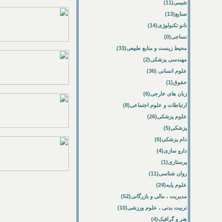
شیمی(11)
صنایع(13)
نانو تکنولوژی(14)
نساجی(0)
محیط زیست و منابع طبیعی(33)
مهندسی پزشکی(2)
علوم انسانی (36)
حقوق(1)
زبان های خارجی(6)
ارتباطات و علوم اجتماعی(8)
علوم پزشکی(26)
پزشکی(5)
دام پزشکی(6)
دارو سازی(4)
پرستاری(1)
روان شناسی(11)
علوم پایه(24)
مدیریت ، مالی و بازرگانی(52)
تربیت بدنی ، علوم ورزشی(10)
هنر و گرافیک(4)