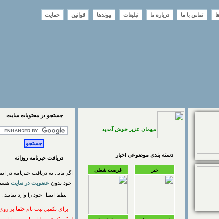
تماس با ما
درباره ما
تبلیغات
پیوندها
قوانین
حمایت
جستجو در محتويات سايت
میهمان عزیز خوش آمدید
دسته بندی موضوعی اخبار
دریافت خبرنامه روزانه
خبر
فرصت شغلی
اگر مایل به دریافت خبرنامه در ایمیل
خود بدون
عضویت در سایت
هستید
لطفا ایمیل خود را وارد نمایید :
برای تکمیل ثبت نام
حتما
بر روی