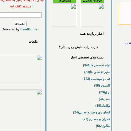
لینکی که توسط ایمیل به شما ارسال
فرصت تحصیلی
همایش ها
میشود کلیک کنید
Delivered by
FeedBurner
اخبار پربازديد هفته
تبلیغات
خبری برای نمایش وجود ندارد!
دسته بندی تخصصی اخبار
تمام تخصص ها(941)
سایر تخصص ها(23)
فنی و مهندسی (143)
کامپیوتر(58)
برق(23)
معدن(3)
مکانیک(19)
کشاورزی و صنایع غذایی(24)
عمران و معماری(77)
متالوژی(5)