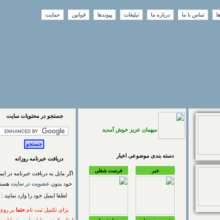
تماس با ما
درباره ما
تبلیغات
پیوندها
قوانین
حمایت
جستجو در محتويات سايت
میهمان عزیز خوش آمدید
دسته بندی موضوعی اخبار
دریافت خبرنامه روزانه
خبر
فرصت شغلی
اگر مایل به دریافت خبرنامه در ایمیل
خود بدون
عضویت در سایت
هستید
لطفا ایمیل خود را وارد نمایید :
برای تکمیل ثبت نام
حتما
بر روی