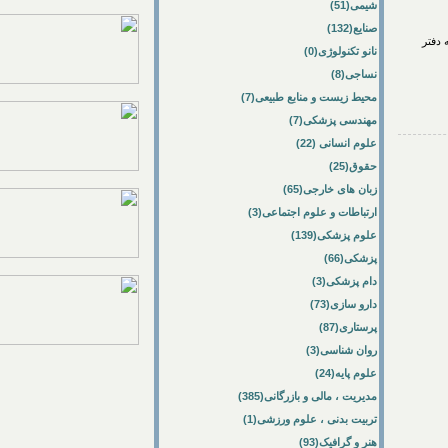
شیمی(51)
صنایع(132)
ر
نانو تکنولوژی(0)
نساجی(8)
محیط زیست و منابع طبیعی(7)
مهندسی پزشکی(7)
علوم انسانی (22)
حقوق(25)
زبان های خارجی(65)
ارتباطات و علوم اجتماعی(3)
علوم پزشکی(139)
پزشکی(66)
دام پزشکی(3)
دارو سازی(73)
پرستاری(87)
روان شناسی(3)
علوم پایه(24)
مدیریت ، مالی و بازرگانی(385)
تربیت بدنی ، علوم ورزشی(1)
هنر و گرافیک(93)