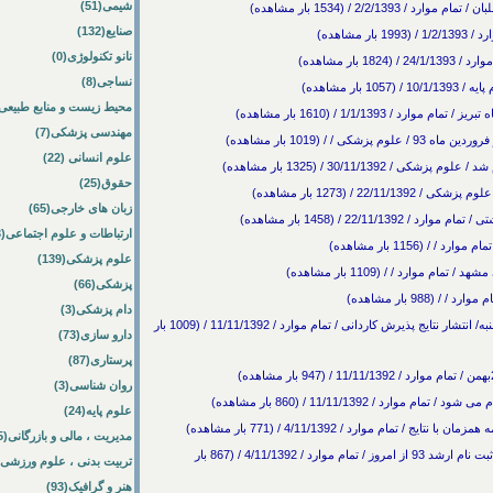
شیمی(51)
صنایع(132)
مشاهده)
نانو تکنولوژی(0)
ار مشاهده)
نساجی(8)
ر مشاهده)
محیط زیست و منابع طبیعی(7
1/1/139 / (1610 بار مشاهده)
مهندسی پزشکی(7)
 / (1019 بار مشاهده)
علوم انسانی (22)
30/11/1 / (1325 بار مشاهده)
حقوق(25)
زبان های خارجی(65)
ارتباطات و علوم اجتماعی(3)
علوم پزشکی(139)
وارد / / (1109 بار مشاهده)
پزشکی(66)
98 بار مشاهده)
دام پزشکی(3)
اعلام نتایج تکمیل ظرفیت پیام نور و غیرانتفاعی در چهارشنبه/ انتشار نتایج پذیرش کاردانی / تمام موارد / 11/11/1392 / (1009 بار
دارو سازی(73)
پرستاری(87)
روان شناسی(3)
علوم پایه(24)
مدیریت ، مالی و بازرگانی(385)
نتایج تکمیل ظرفیت ارشد آزاد امروز اعلام می شود/ آغاز ثبت نام ارشد 93 از امروز / تمام موارد / 4/11/1392 / (867 بار
تربیت بدنی ، علوم ورزشی(1)
هنر و گرافیک(93)