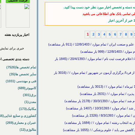
فرصت تحصیلی
ه دسته و تخصص اخبار مورد نظر خود دست پیدا کنید.
لی تمامی بانک های اطلاعاتی می باشید
1
2
3
4
5
6
7
8
9
اخبار پربازديد هفته
مام موارد / 12/8/1403 / (911 بار مشاهده)
خبری برای نمایش 
 بار مشاهده)
پذیرش دانشجوی دکتری در پرديس دانشگاه علم و صنعت/ اعلام فرصت ثبت نام / تمام موارد / 20/4/1393 / (1845 بار
دسته بندی تخصصی اخب
تمام تخصص ها(7526)
آغاز ثبت نام آزمون ارشد مجازی و پردیس‌های خودگردان از فردا/ برگزاری آزمون در شهریور / تمام موارد / / (3016 بار
سایر تخصص ها(35)
فنی و مهندسی (1031)
کامپیوتر(689)
ارد / / (2631 بار مشاهده)
برق(301)
معدن(1)
10/3/ / (1407 بار مشاهده)
مکانیک(173)
8 / (2326 بار مشاهده)
کشاورزی و صنایع غذایی(56)
عمران و معماری(269)
متالوژی(12)
یابد / علوم پزشکی / / (1655 بار مشاهده)