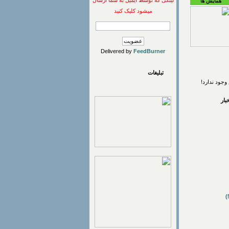
لینکی که توسط ایمیل به شما ارسال
همایش ها
میشود کلیک کنید
Delivered by
FeedBurner
تبلیغات
وجود ندارد!
ار