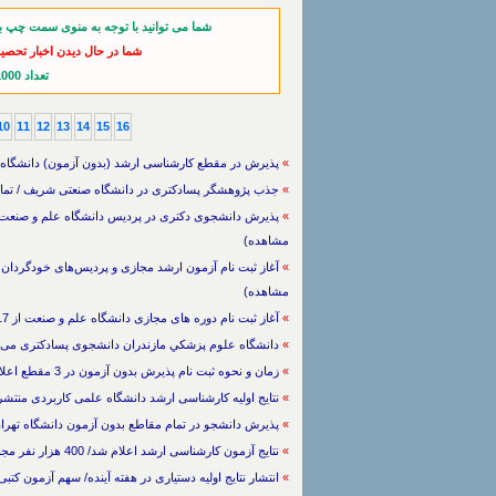
شما می توانید با توجه به منوی سمت چپ ب
شما در حال دیدن اخبار تحصی
تعداد 1000 خبر از آخرین اخبار
10
11
12
13
14
15
16
»
پذیرش در مقطع کارشناسی ارشد (بدون آزمون) دانشگاه علم و صنعت ایران / ت
»
جذب پژوهشگر پسادکتری در دانشگاه صنعتی شریف / تمام موارد / 12/8/1403 / (999
»
مشاهده)
»
مشاهده)
»
آغاز ثبت نام دوره های مجازی دانشگاه علم و صنعت از 17 تیرماه / تمام موارد / / (3013 بار مشاهده)
»
دانشگاه علوم پزشكي مازندران دانشجوی پسادکتری می پذیرد / تمام مو
»
زمان و نحوه ثبت نام پذیرش بدون آزمون در 3 مقطع اعلام شد / تمام موارد / 30/3/1393 / (2178 بار مشاهده)
»
نتایج اولیه کارشناسی ارشد دانشگاه علمی کاربردی منتشر شد / تمام موارد / 1393
»
پذیرش دانشجو در تمام مقاطع بدون آزمون دانشگاه تهران / تمام موارد / /3/1393
»
نتایج آزمون کارشناسی ارشد اعلام شد/ 400 هزار نفر مجاز به انتخاب رشته / تمام موارد / / (1684 بار مشاهده)
»
انتشار نتایج اولیه دستیاری در هفته آینده/ سهم آزمون کتبی کاهش می 