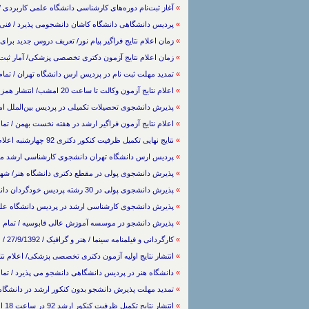
»
آغاز ثبت‌نام دوره‌های کارشناسی دانشگاه علمی کاربردی / فنی و مهندسی / 0/1392
»
پردیس دانشگاهی دانشگاه کاشان دانشجومی پذیرد / فنی و مهندسی / 23/10/1392 / 
»
زمان اعلام نتایج فراگیر پیام نور/ تعریف دروس جدید برای پذیرفته شدگان / تما
»
زمان اعلام نتایج آزمون دکتری تخصصی پزشکی/ آمار ثبت نام در دستیاری / عل
»
تمدید مهلت ثبت نام در پردیس ارس دانشگاه تهران / تمام موارد / / (045
»
اعلام نتایج آزمون وکالت تا ساعت 20 امشب/ انتشار همزمان پاسخنامه و کلید / علوم انسانی -> حقوق / / (886 بار مشاهده)
»
پذیرش دانشجوی تحصیلات تکمیلی در پرديس بين‌الملل امیرکبیر / تمام م
»
اعلام نتایج آزمون فراگیر ارشد در هفته نخست بهمن / تمام موارد / / (2
»
نتایج نهایی تکمیل ظرفیت کنکور دکتری 92 چهارشنبه اعلام می شود / تمام موارد / / (791 بار مشاهده)
»
پردیس ارس دانشگاه تهران دانشجوی کارشناسی ارشد می‌پذیرد / تمام م
»
پذیرش دانشجوی پولی در مقطع دکتری دانشگاه هنر/ شهریه 55 میلیون تومانی / تمام موارد / 4/10/1392 / (1099 بار 
»
پذیرش دانشجوی پولی در 30 رشته پردیس خودگردان دانشگاه زابل / علوم انسانی / 2/10/1392 / (2242 بار مشاهده)
»
پذیرش دانشجوی کارشناسی ارشد در پردیس دانشگاه علم و صنعت / تمام موارد /
»
پذیرش دانشجو در موسسه آموزش عالی قابوسیه / تمام موارد / 30/9/1392 / (2174 با
»
کارگردانی و فیلمنامه سینما / هنر و گرافیک / 27/9/1392 / (1928 بار مشاهده)
»
انتشار نتایج اولیه آزمون دکتری تخصصی پزشکی/ اعلام نتایج نهایی در بهمن / ت
»
دانشگاه هنر در پردیس دانشگاهی دانشجو می پذیرد / تمام موارد / 26/9/1392 / (135
»
تمدید مهلت پذيرش دانشجو بدون كنكور ارشد در دانشگاه شريف / تمام موارد / 2
»
انتشار نتایج تکمیل ظرفیت کنکور ارشد 92 در ساعت 18 امروز / تمام موارد / 20/8/1392 / (1283 بار مشاهده)