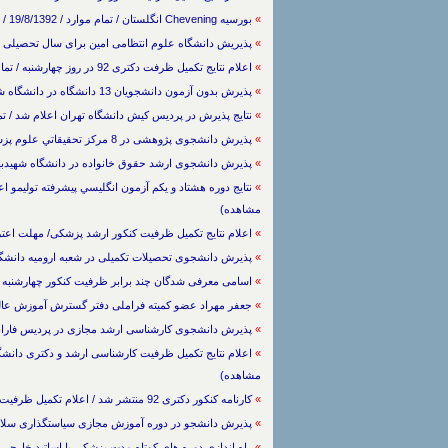
»
بورسیه Chevening انگلستان / تمام موارد / 19/8/1392 / (1467 بار مشاهده)
»
پذیریش دانشگاه علوم انتظامی امین برای سال تحصیلی ۹۳- ۱۳۹۲ / سایر تخصص ها / 14/8/1392 / (3038 بار مشاهده)
»
اعلام نتایج تکمیل ظرفت دکتری 92 در روز چهارشنبه / تمام موارد / 12/8/1392 / (1199 بار مشاهده)
»
پذیرش بدون آزمون دانشجویان 13 دانشگاه در دانشگاه شریف / تمام موارد / 4/8/1392 / (2248 بار مشاهده)
»
نتایج پذیرش در پردیس کیش دانشگاه تهران اعلام شد / تمام موارد / 30/7/1392 / (9
»
پذيرش دانشجوی پژوهشی در 8 مرکز تحقيقاتي علوم پزشکي مشهد / علوم پزشکی / 28/7/1392 / (1339 بار مشاهده)
»
پذیرش دانشجوی ارشد حقوق خانواده در دانشگاه شهیدبهشتی / علوم انسانی / 2
»
مشاهده)
»
اعلام نتایج تکمیل ظرفیت کنکور ارشد پزشکی/ مهلت اعتراض تا فردا / تمام موار
»
پذیرش دانشجوی تحصیلات تکمیلی در شعبه ارومیه دانشگاه الزهراء از بهمن / ت
»
اسامی معرفی شدگان چند برابر ظرفیت کنکور چهارشنبه اعلام می شود / تمام م
»
جعفر مهراد عضو کمیته فراملی دفتر گسترش آموزش عالی شد / تمام موارد / 392
»
پذیرش دانشجوی کارشناسی ارشد مجازی در پردیس فارابی دانشگاه تهران / تما
»
مشاهده)
»
کارنامه کنکور دکتری 92 منتشر شد / اعلام تکمیل ظرفیت در 29 مهرماه / تمام موارد / 10/7/1392 / (1250 بار مشاهده)
»
پذیرش دانشجو در دوره آموزش مجازی سیاستگذاری سلامت / سایر تخصص ها / 2
»
راه اندازي دوره هاي كوتاه مدت پزشکی با اساتيد خارجي / علوم پزشکی / 7/1392