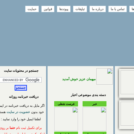
تماس با ما
درباره ما
تبلیغات
پیوندها
قوانین
حمایت
جستجو در محتويات سايت
میهمان عزیز خوش آمدید
دسته بندی موضوعی اخبار
دریافت خبرنامه روزانه
خبر
فرصت شغلی
اگر مایل به دریافت خبرنامه در ایمیل
خود بدون
عضویت در سایت
هستید
لطفا ایمیل خود را وارد نمایید :
برای تکمیل ثبت نام
حتما
بر روی