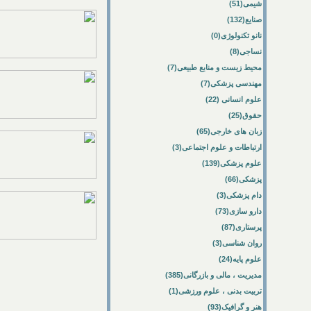
شیمی(51)
صنایع(132)
نانو تکنولوژی(0)
نساجی(8)
محیط زیست و منابع طبیعی(7)
مهندسی پزشکی(7)
علوم انسانی (22)
حقوق(25)
زبان های خارجی(65)
ارتباطات و علوم اجتماعی(3)
علوم پزشکی(139)
پزشکی(66)
دام پزشکی(3)
دارو سازی(73)
پرستاری(87)
روان شناسی(3)
علوم پایه(24)
مدیریت ، مالی و بازرگانی(385)
تربیت بدنی ، علوم ورزشی(1)
هنر و گرافیک(93)