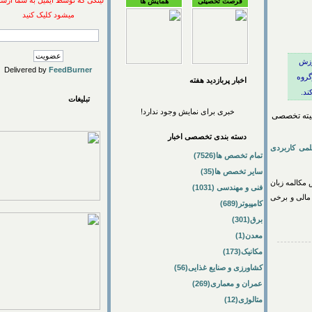
لینکی که توسط ایمیل به شما ارسال
فرصت تحصیلی
همایش ها
میشود کلیک کنید
Delivered by
FeedBurner
اخبار پربازديد هفته
تبلیغات
خبری برای نمایش وجود ندارد!
ه تخصصی
دسته بندی تخصصی اخبار
کاربردی
تمام تخصص ها(7526)
سایر تخصص ها(35)
لمه زبان
فنی و مهندسی (1031)
ی و برخی
کامپیوتر(689)
برق(301)
معدن(1)
مکانیک(173)
کشاورزی و صنایع غذایی(56)
عمران و معماری(269)
متالوژی(12)