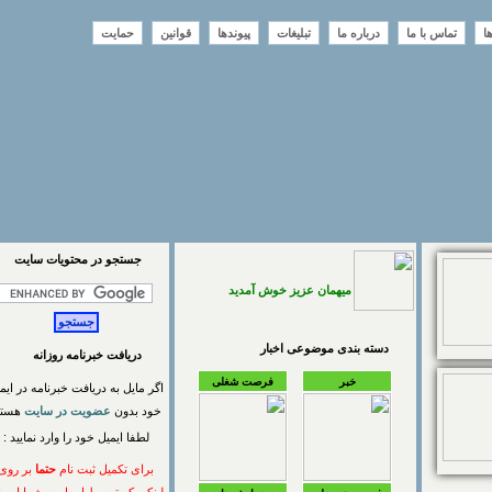
تماس با ما
درباره ما
تبلیغات
پیوندها
قوانین
حمایت
جستجو در محتويات سايت
میهمان عزیز خوش آمدید
دسته بندی موضوعی اخبار
دریافت خبرنامه روزانه
خبر
فرصت شغلی
اگر مایل به دریافت خبرنامه در ایمیل
خود بدون
عضویت در سایت
هستید
لطفا ایمیل خود را وارد نمایید :
برای تکمیل ثبت نام
حتما
بر روی