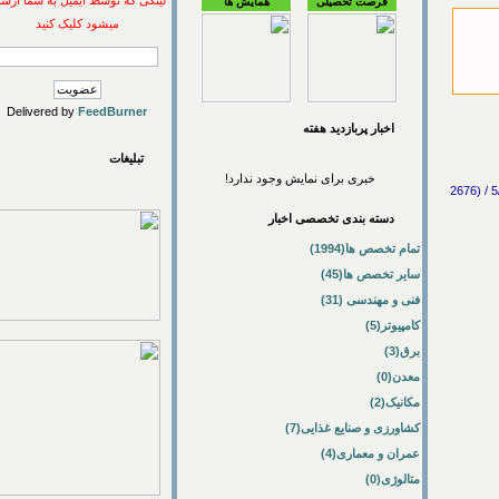
لینکی که توسط ایمیل به شما ارسال
فرصت تحصیلی
همایش ها
میشود کلیک کنید
Delivered by
FeedBurner
اخبار پربازديد هفته
تبلیغات
خبری برای نمایش وجود ندارد!
چهارمين همايش مشترك انجمن مهندسين متالورژي و انجمن ريخته گري ايران / فنی و مهندسی -> متالوژی / 5/5/1389 / (2676
دسته بندی تخصصی اخبار
تمام تخصص ها(1994)
سایر تخصص ها(45)
فنی و مهندسی (31)
کامپیوتر(5)
برق(3)
معدن(0)
مکانیک(2)
کشاورزی و صنایع غذایی(7)
عمران و معماری(4)
متالوژی(0)