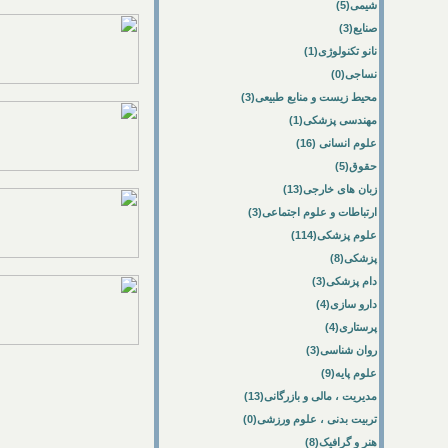
شیمی(5)
صنایع(3)
نانو تکنولوژی(1)
نساجی(0)
محیط زیست و منابع طبیعی(3)
مهندسی پزشکی(1)
علوم انسانی (16)
حقوق(5)
زبان های خارجی(13)
ارتباطات و علوم اجتماعی(3)
علوم پزشکی(114)
پزشکی(8)
دام پزشکی(3)
دارو سازی(4)
پرستاری(4)
روان شناسی(3)
علوم پایه(9)
مدیریت ، مالی و بازرگانی(13)
تربیت بدنی ، علوم ورزشی(0)
هنر و گرافیک(8)