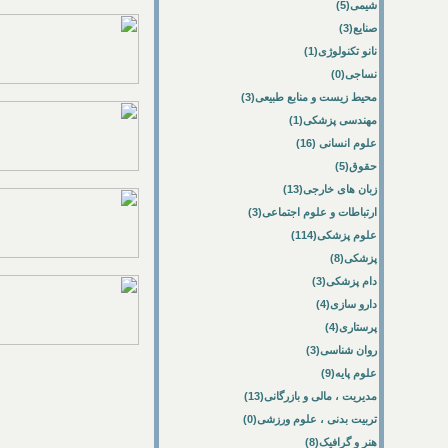
شیمی(5)
صنایع(3)
نانو تکنولوژی(1)
نساجی(0)
محیط زیست و منابع طبیعی(3)
مهندسی پزشکی(1)
علوم انسانی (16)
حقوق(5)
زبان های خارجی(13)
ارتباطات و علوم اجتماعی(3)
علوم پزشکی(114)
پزشکی(8)
دام پزشکی(3)
دارو سازی(4)
پرستاری(4)
روان شناسی(3)
علوم پایه(9)
مدیریت ، مالی و بازرگانی(13)
تربیت بدنی ، علوم ورزشی(0)
هنر و گرافیک(8)