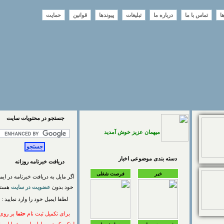
تماس با ما
درباره ما
تبلیغات
پیوندها
قوانین
حمایت
جستجو در محتويات سايت
میهمان عزیز خوش آمدید
دسته بندی موضوعی اخبار
دریافت خبرنامه روزانه
خبر
فرصت شغلی
اگر مایل به دریافت خبرنامه در ایمیل
خود بدون
عضویت در سایت
هستید
لطفا ایمیل خود را وارد نمایید :
برای تکمیل ثبت نام
حتما
بر روی