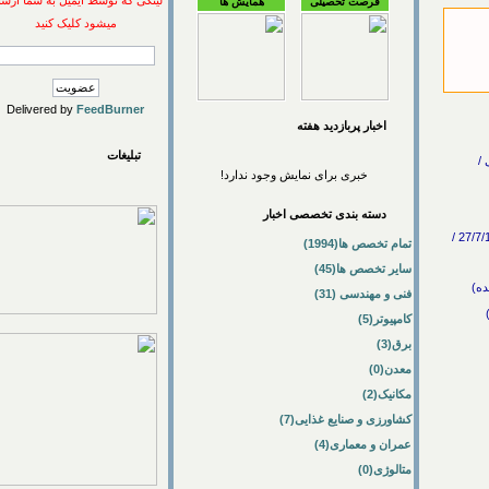
لینکی که توسط ایمیل به شما ارسال
فرصت تحصیلی
همایش ها
میشود کلیک کنید
Delivered by
FeedBurner
اخبار پربازديد هفته
تبلیغات
خبری برای نمایش وجود ندارد!
دسته بندی تخصصی اخبار
همایش سلامت روان در دانشگاه آزاد اسلامی واحد مسجدسلیمان برگزار شد / علوم پزشکی -> روان شناسی / 27/7/1389 /
تمام تخصص ها(1994)
سایر تخصص ها(45)
فنی و مهندسی (31)
کامپیوتر(5)
برق(3)
معدن(0)
مکانیک(2)
کشاورزی و صنایع غذایی(7)
عمران و معماری(4)
متالوژی(0)