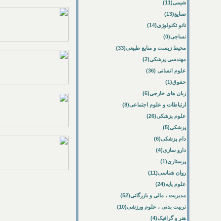
شیمی(11)
صنایع(13)
نانو تکنولوژی(14)
نساجی(0)
محیط زیست و منابع طبیعی(33)
مهندسی پزشکی(2)
علوم انسانی (36)
حقوق(1)
زبان های خارجی(6)
ارتباطات و علوم اجتماعی(8)
علوم پزشکی(26)
پزشکی(5)
دام پزشکی(6)
دارو سازی(4)
پرستاری(1)
روان شناسی(11)
علوم پایه(24)
مدیریت ، مالی و بازرگانی(52)
تربیت بدنی ، علوم ورزشی(10)
هنر و گرافیک(4)