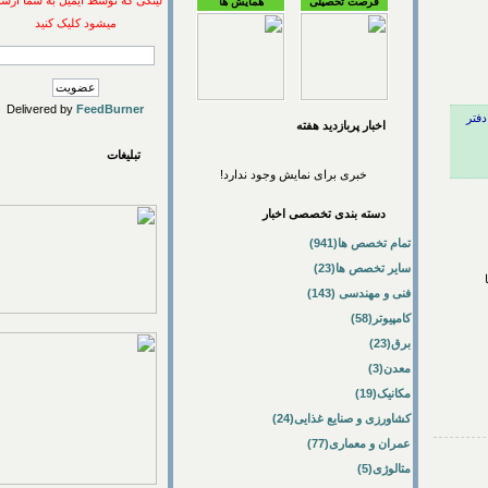
لینکی که توسط ایمیل به شما ارسال
فرصت تحصیلی
همایش ها
میشود کلیک کنید
Delivered by
FeedBurner
اخبار پربازديد هفته
تبلیغات
خبری برای نمایش وجود ندارد!
دسته بندی تخصصی اخبار
تمام تخصص ها(941)
سایر تخصص ها(23)
فنی و مهندسی (143)
کامپیوتر(58)
برق(23)
معدن(3)
مکانیک(19)
کشاورزی و صنایع غذایی(24)
عمران و معماری(77)
متالوژی(5)