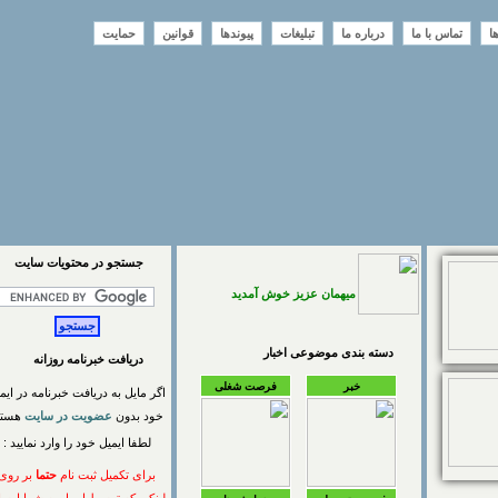
تماس با ما
درباره ما
تبلیغات
پیوندها
قوانین
حمایت
جستجو در محتويات سايت
میهمان عزیز خوش آمدید
دسته بندی موضوعی اخبار
دریافت خبرنامه روزانه
خبر
فرصت شغلی
اگر مایل به دریافت خبرنامه در ایمیل
خود بدون
عضویت در سایت
هستید
لطفا ایمیل خود را وارد نمایید :
برای تکمیل ثبت نام
حتما
بر روی