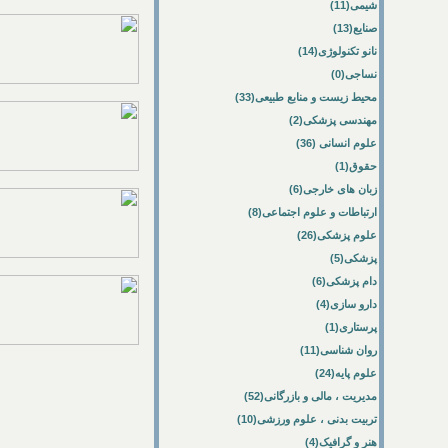
شیمی(11)
صنایع(13)
نانو تکنولوژی(14)
نساجی(0)
محیط زیست و منابع طبیعی(33)
مهندسی پزشکی(2)
علوم انسانی (36)
حقوق(1)
زبان های خارجی(6)
ارتباطات و علوم اجتماعی(8)
علوم پزشکی(26)
پزشکی(5)
دام پزشکی(6)
دارو سازی(4)
پرستاری(1)
روان شناسی(11)
علوم پایه(24)
مدیریت ، مالی و بازرگانی(52)
تربیت بدنی ، علوم ورزشی(10)
هنر و گرافیک(4)