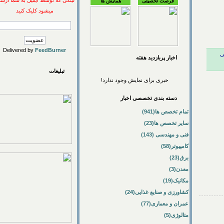
لینکی که توسط ایمیل به شما ارسال
فرصت تحصیلی
همایش ها
میشود کلیک کنید
Delivered by
FeedBurner
اخبار پربازديد هفته
تبلیغات
خبری برای نمایش وجود ندارد!
دسته بندی تخصصی اخبار
تمام تخصص ها(941)
سایر تخصص ها(23)
فنی و مهندسی (143)
کامپیوتر(58)
برق(23)
معدن(3)
مکانیک(19)
کشاورزی و صنایع غذایی(24)
عمران و معماری(77)
متالوژی(5)