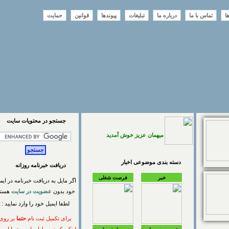
تماس با ما
درباره ما
تبلیغات
پیوندها
قوانین
حمایت
جستجو در محتويات سايت
میهمان عزیز خوش آمدید
دسته بندی موضوعی اخبار
دریافت خبرنامه روزانه
خبر
فرصت شغلی
اگر مایل به دریافت خبرنامه در ایمیل
خود بدون
عضویت در سایت
هستید
لطفا ایمیل خود را وارد نمایید :
برای تکمیل ثبت نام
حتما
بر روی