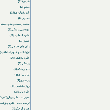
شیمی(11)
صنایع(13)
نانو تکنولوژی(14)
نساجی(0)
محیط زیست و منابع طبیعی(33
مهندسی پزشکی(2)
علوم انسانی (36)
حقوق(1)
زبان های خارجی(6)
ارتباطات و علوم اجتماعی(8)
علوم پزشکی(26)
پزشکی(5)
دام پزشکی(6)
دارو سازی(4)
پرستاری(1)
روان شناسی(11)
علوم پایه(24)
مدیریت ، مالی و بازرگانی(52)
تربیت بدنی ، علوم ورزشی(10)
هنر و گرافیک(4)