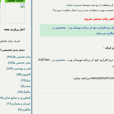
فرصت تحصیلی
مدیریت سایت
 جنسیت مورد درخواست مرد و زن | محل سکونت نیرو و 0
گاهی واحد صنعتی شریف
 نرم افزاری خود از برنامه نویسان وب ، متخصص در
اخبار پربازديد هفته
خبری برای نمایش 
 ایران -
دسته بندی تخصصی اخب
تمام تخصص ها(941)
م افزاری خود از برنامه نویسان وب ،
در ASP.Net ،
متخصص
سایر تخصص ها(23)
فنی و مهندسی (143)
کامپیوتر(58)
برق(23)
معدن(3)
مکانیک(19)
کشاورزی و صنایع غذایی(24)
عمران و معماری(77)
متالوژی(5)