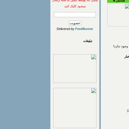
لینکی که توسط ایمیل به شما ارسال
همایش ها
میشود کلیک کنید
Delivered by
FeedBurner
تبلیغات
وجود ندارد!
ار