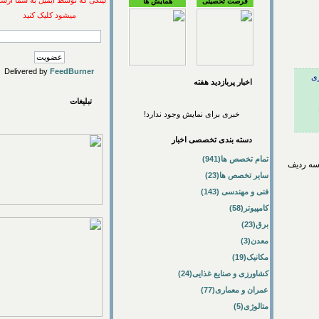
لینکی که توسط ایمیل به شما ارسال
فرصت تحصیلی
همایش ها
میشود کلیک کنید
Delivered by
FeedBurner
اخبار پربازديد هفته
تبلیغات
خبری برای نمایش وجود ندارد!
دسته بندی تخصصی اخبار
تمام تخصص ها(941)
ردیف
سایر تخصص ها(23)
فنی و مهندسی (143)
کامپیوتر(58)
برق(23)
معدن(3)
مکانیک(19)
کشاورزی و صنایع غذایی(24)
عمران و معماری(77)
متالوژی(5)