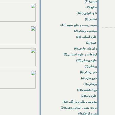
شیمی(11)
صنایع(13)
نانو تکنولوژی(14)
نساجی(0)
محیط زیست و منابع طبیعی(33)
مهندسی پزشکی(2)
علوم انسانی (36)
حقوق(1)
زبان های خارجی(6)
ارتباطات و علوم اجتماعی(8)
علوم پزشکی(26)
پزشکی(5)
دام پزشکی(6)
دارو سازی(4)
پرستاری(1)
روان شناسی(11)
علوم پایه(24)
مدیریت ، مالی و بازرگانی(52)
تربیت بدنی ، علوم ورزشی(10)
هنر و گرافیک(4)