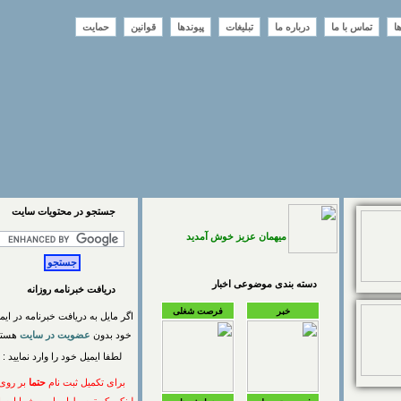
تماس با ما
درباره ما
تبلیغات
پیوندها
قوانین
حمایت
جستجو در محتويات سايت
میهمان عزیز خوش آمدید
دسته بندی موضوعی اخبار
دریافت خبرنامه روزانه
خبر
فرصت شغلی
اگر مایل به دریافت خبرنامه در ایمیل
خود بدون
عضویت در سایت
هستید
لطفا ایمیل خود را وارد نمایید :
برای تکمیل ثبت نام
حتما
بر روی