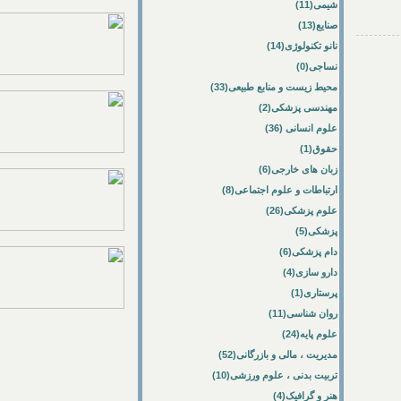
شیمی(11)
صنایع(13)
نانو تکنولوژی(14)
نساجی(0)
محیط زیست و منابع طبیعی(33)
مهندسی پزشکی(2)
علوم انسانی (36)
حقوق(1)
زبان های خارجی(6)
ارتباطات و علوم اجتماعی(8)
علوم پزشکی(26)
پزشکی(5)
دام پزشکی(6)
دارو سازی(4)
پرستاری(1)
روان شناسی(11)
علوم پایه(24)
مدیریت ، مالی و بازرگانی(52)
تربیت بدنی ، علوم ورزشی(10)
هنر و گرافیک(4)