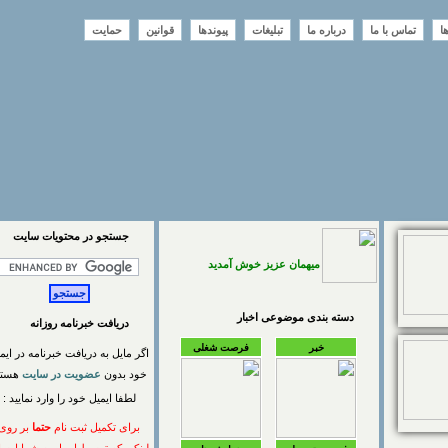
تماس با ما
درباره ما
تبلیغات
پیوندها
قوانین
حمایت
جستجو در محتويات سايت
میهمان عزیز خوش آمدید
دسته بندی موضوعی اخبار
دریافت خبرنامه روزانه
خبر
فرصت شغلی
اگر مایل به دریافت خبرنامه در ایمیل
خود بدون
عضویت در سایت
هستید
لطفا ایمیل خود را وارد نمایید :
برای تکمیل ثبت نام
حتما
بر روی