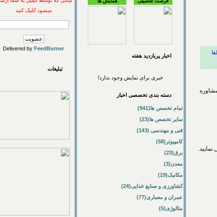
لینکی که توسط ایمیل به شما ارسال
فرصت تحصیلی
همایش ها
میشود کلیک کنید
Delivered by
FeedBurner
اخبار پربازديد هفته
تبلیغات
خبری برای نمایش وجود ندارد!
وره
دسته بندی تخصصی اخبار
تمام تخصص ها(941)
سایر تخصص ها(23)
فنی و مهندسی (143)
کامپیوتر(58)
ید.
برق(23)
معدن(3)
مکانیک(19)
کشاورزی و صنایع غذایی(24)
عمران و معماری(77)
متالوژی(5)