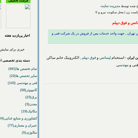
فرصت تحصیلی
مدیریت سایت
ست زن | محل سکونت نیرو و 0
انس و فوق دیپلم
اکن تهران , جهت واحد خدمات پس از فروش در یک شرکت فنی و
اخبار پربازديد هفته
خبری برای نمایش 
استخدام
و
, الکترونیک خانم ساکن
 ایران -
لیسانس
فوق دیپلم
دسته بندی تخصصی اخب
نی و
ی.
مهندس
تمام تخصص ها(941)
سایر تخصص ها(23)
فنی و مهندسی (143)
کامپیوتر(58)
برق(23)
معدن(3)
مکانیک(19)
کشاورزی و صنایع غذایی(24)
عمران و معماری(77)
متالوژی(5)