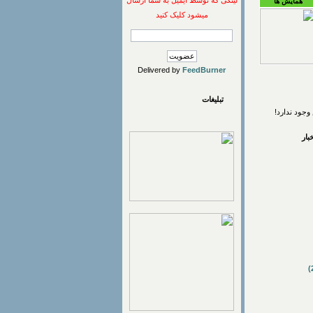
لینکی که توسط ایمیل به شما ارسال
همایش ها
میشود کلیک کنید
Delivered by
FeedBurner
تبلیغات
وجود ندارد!
ار