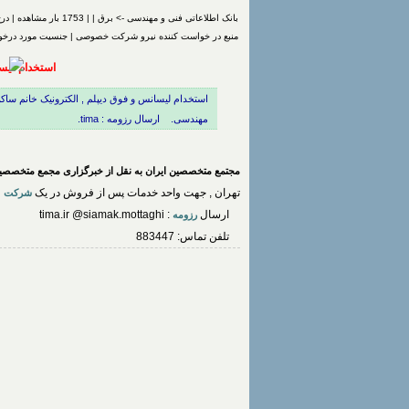
بانک اطلاعاتی فنی و مهندسی -> برق | | 1753 بار مشاهده | درج شده توسط
منبع در خواست کننده نیرو شرکت خصوصی | جنسیت مورد درخوا
استخدام لیس
استخدام لیسانس و فوق دیپلم , الکترونیک خانم س
مهندسی. ارسال رزومه : tima.
مجتمع متخصصین ایران به نقل از خبرگزاری مجمع متخصصین
تهران , جهت واحد خدمات پس از فروش در یک
ف
شرکت
ارسال
: tima.ir @siamak.mottaghi
رزومه
تلفن تماس: 883447