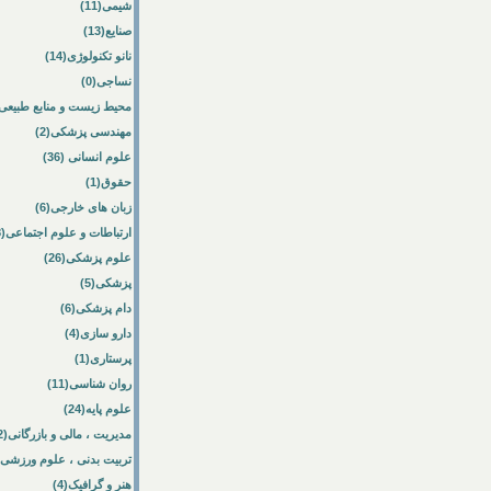
شیمی(11)
صنایع(13)
نانو تکنولوژی(14)
نساجی(0)
محیط زیست و منابع طبیعی(33
مهندسی پزشکی(2)
علوم انسانی (36)
حقوق(1)
زبان های خارجی(6)
ارتباطات و علوم اجتماعی(8)
علوم پزشکی(26)
پزشکی(5)
دام پزشکی(6)
دارو سازی(4)
پرستاری(1)
روان شناسی(11)
علوم پایه(24)
مدیریت ، مالی و بازرگانی(52)
تربیت بدنی ، علوم ورزشی(10)
هنر و گرافیک(4)