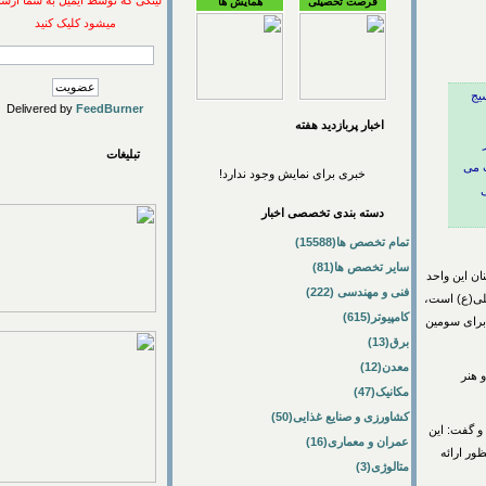
لینکی که توسط ایمیل به شما ارسال
فرصت تحصیلی
همایش ها
میشود کلیک کنید
Delivered by
FeedBurner
اخبار پربازديد هفته
تبلیغات
خبری برای نمایش وجود ندارد!
دسته بندی تخصصی اخبار
تمام تخصص ها(15588)
سایر تخصص ها(81)
ین واحد
فنی و مهندسی (222)
ع) است،
کامپیوتر(615)
رای سومین
برق(13)
معدن(12)
ر
مکانیک(47)
کشاورزی و صنایع غذایی(50)
 و گفت: این
عمران و معماری(16)
رائه
متالوژی(3)