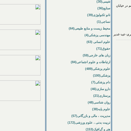
شیمی(30)
در خیابان
صنایع(36)
نانو تکنولوژی(39)
نساجی(1)
محیط زیست و منابع طبیعی(64)
مهندسی پزشکی(4)
علوم انسانی (63)
حقوق(71)
زبان های خارجی(59)
ارتباطات و علوم اجتماعی(84)
علوم پزشکی(489)
پزشکی(100)
دام پزشکی(7)
دارو سازی(46)
پرستاری(21)
روان شناسی(48)
علوم پایه(38)
مدیریت ، مالی و بازرگانی(57)
تربیت بدنی ، علوم ورزشی(172)
هنر و گرافیک(153)