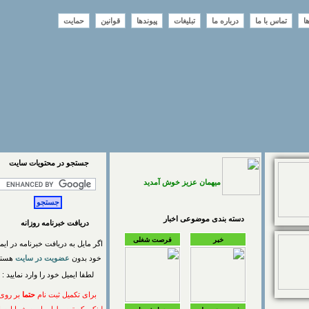
تماس با ما
درباره ما
تبلیغات
پیوندها
قوانین
حمایت
جستجو در محتويات سايت
میهمان عزیز خوش آمدید
دسته بندی موضوعی اخبار
دریافت خبرنامه روزانه
خبر
فرصت شغلی
اگر مایل به دریافت خبرنامه در ایمیل
خود بدون
عضویت در سایت
هستید
لطفا ایمیل خود را وارد نمایید :
برای تکمیل ثبت نام
حتما
بر روی