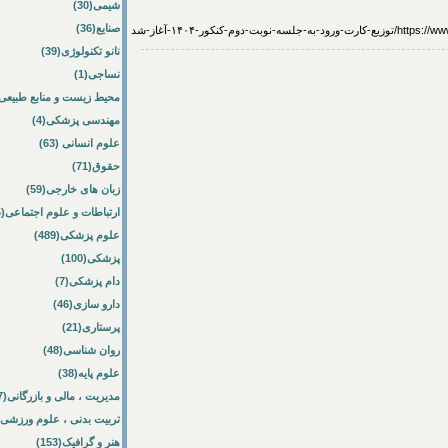
شیمی(30)
صنایع(36)
وم-کنکور-۱۴۰۴-آغاز-شد
نانو تکنولوژی(39)
نساجی(1)
محیط زیست و منابع طبیعی(64
مهندسی پزشکی(4)
علوم انسانی (63)
حقوق(71)
زبان های خارجی(59)
ارتباطات و علوم اجتماعی(84)
علوم پزشکی(489)
پزشکی(100)
دام پزشکی(7)
دارو سازی(46)
پرستاری(21)
روان شناسی(48)
علوم پایه(38)
مدیریت ، مالی و بازرگانی(57)
تربیت بدنی ، علوم ورزشی(172)
هنر و گرافیک(153)