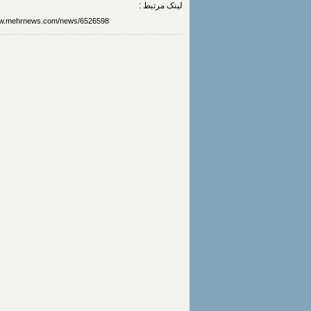
لینک مرتبط :
https://www.mehrnews.com/news/6526598/توزیع-کارت-ورود-به-جلسه-نوبت-د