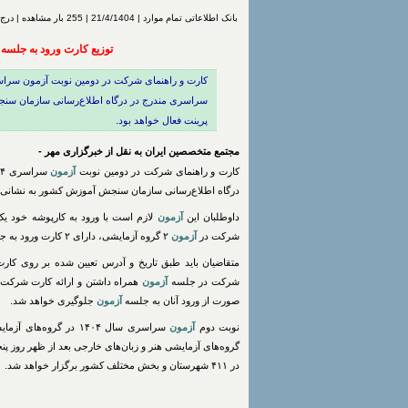
بانک اطلاعاتی تمام موارد | 21/4/1404 | 255 بار مشاهده | درج شده توسط
توزیع کارت ورود به جلسه نوبت دو
پرینت فعال خواهد بود.
مجتمع متخصصین ایران به نقل از خبرگزاری مهر -
کارت و راهنمای شرکت در دومین نوبت
آزمون
سراسری ۱۴۰۴ تا روز چهارشنبه ۲۵ تیر در سامانه جامع
درگاه اطلاع‌رسانی سازمان سنجش آموزش کشور به نشانی sanjesh.org برای مشاهده و پرینت فعال خواهد بود
داوطلبان این
آزمون
لازم است با ورود به کارپوشه خود یک
شرکت در
آزمون
۲ گروه آزمایشی، دارای ۲ کارت ورود به جلسه
متقاضیان باید طبق تاریخ و آدرس تعیین شده بر روی کا
شرکت در جلسه
آزمون
همراه داشتن و ارائه کارت شرکت 
صورت از ورود آنان به جلسه
آزمون
جلوگیری خواهد شد.
نوبت دوم
آزمون
در ۴۱۱ شهرستان و بخش مختلف کشور برگزار خواهد شد.