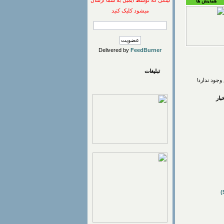
لینکی که توسط ایمیل به شما ارسال
همایش ها
میشود کلیک کنید
Delivered by
FeedBurner
تبلیغات
وجود ندارد!
ار