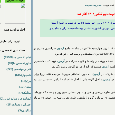
فرصت تحصیلی
مدیریت سایت
م کنکور ۱۴۰۴ آغاز شد
کارت و راهنمای شرکت در دومین نوبت آزمون سراسری ۱۴۰۴ تا روز چهارشنبه ۲۵ تیر در سامانه جامع آزمون
سراسری مندرج در درگاه اطلاع‌رسانی سازمان سنجش آموزش کشور به نشانی sanjesh.org برای مشاهده و
اخبار پربازديد هفته
خبری برای نمایش 
آزمون
سراسری مندرج در
دسته بندی تخصصی اخب
.
تمام تخصص ها(15588)
 نسخه پرینت از راهنما و کارت شرکت در
آزمون
تهیه کنند، متقاضیان
سایر تخصص ها(81)
آزمون
هستند که باید از هر دو کارت، پرینت بگیرند.
فنی و مهندسی (222)
رت شرکت در
آزمون
، به حوزه امتحانی مربوط مراجعه کنند، زیرا برای
کامپیوتر(615)
در
آزمون
و اصل کارت ملی یا اصل شناسنامه الزامی است در غیر این
برق(13)
معدن(12)
سراسری سال ۱۴۰۴ در گروه‌های آزمایشی علوم ریاضی و فنی و علوم انسانی صبح روز پنجشنبه ۲۶ تیرماه،
مکانیک(47)
گروه‌های آزمایشی هنر و زبان‌های خارجی بعد از ظهر روز پنجشنبه ۲۶ تیرماه و گروه آزمایشی علوم تجربی صبح روز جمعه ۲۷ تیرماه
کشاورزی و صنایع غذایی(50)
عمران و معماری(16)
متالوژی(3)