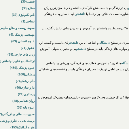
شیمی(30)
یان در زندگی و جامعه نقش کارآمدی داشته و دارند. مؤثرترین رکن
صنایع(36)
اوره است که علاوه بر ارتباط با
دانشجو
باید با سایر بدنه فرهنگی
نانو تکنولوژی(39)
نساجی(1)
محیط زیست و منابع طبیعی(64
یی وزارت بهداشت با بیان اینکه باید ۳۵ درصد وقت روانشناس بر آموزش و به روزرسانی دانش بگذرد، بر
مهندسی پزشکی(4)
علوم انسانی (63)
راسری در سطح
دانشگاه
و اشاعه آن بین
دانشجو
یان دانست و گفت: این
حقوق(71)
 و مهارت های زندگی باید در سطح
دانشجو
یی و مدیران متولی، آموزش
زبان های خارجی(59)
ارتباطات و علوم اجتماعی(84)
شگاه
‌ها افزود: با افزایش فعالیت‌های فرهنگی، ورزشی و اجتماعی
علوم پزشکی(489)
وران باید در تعامل نزدیک با مدیران فرهنگی باشند و نشست‌های عملیاتی
پزشکی(100)
دام پزشکی(7)
دارو سازی(46)
پرستاری(21)
دی-دارند
روان شناسی(48)
علوم پایه(38)
مدیریت ، مالی و بازرگانی(57)
تربیت بدنی ، علوم ورزشی(172)
هنر و گرافیک(153)