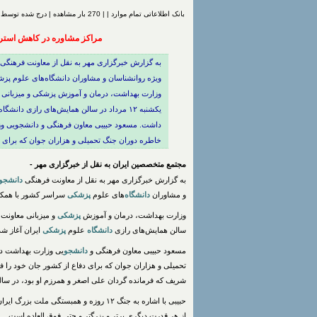
بانک اطلاعاتی تمام موارد | | 270 بار مشاهده | درج شده توسط
مراکز مشاوره در کاهش استر
به گزارش خبرگزاری مهر به نقل از معاونت فرهنگی 
ویژه روانشناسان و مشاوران دانشگاه‌های علوم پ
وزارت بهداشت، درمان و آموزش پزشکی و میزبانی 
داشت. مسعود حبیبی معاون فرهنگی و دانشجویی وزارت
خاطره دوران جنگ تحمیلی و هزاران جوان که برای دف
مجتمع متخصصین ایران به نقل از خبرگزاری مهر -
به گزارش خبرگزاری مهر به نقل از معاونت فرهنگی
دانشجو
و مشاوران
دانشگاه
‌های علوم
پزشکی
سراسر کشور با همکا
وزارت بهداشت، درمان و آموزش
پزشکی
و میزبانی معاونت 
سالن همایش‌های رازی
دانشگاه
علوم
پزشکی
ایران آغاز شده و تا ۱۵ مرداد اد
مسعود حبیبی معاون فرهنگی و
دانشجو
یی وزارت بهداشت در 
تحمیلی و هزاران جوان که برای دفاع از کشور جان خود را فدا
شریف که فرمانده گردان علی اصغر و همرزم او بود، در سالروز شهادتش که 
حبیبی با اشاره به جنگ ۱۲ روزه و همبستگ
از هر قدرت دیگری برتر و بزرگتر و حتی فوق العاده است.