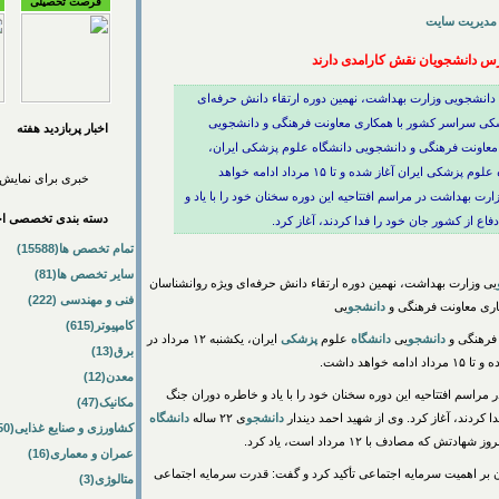
فرصت تحصیلی
مدیریت سایت
س دانشجویان نقش کارامدی دارند
دانشجویی وزارت بهداشت، نهمین دوره ارتقاء دانش حرفه‌ای
زشکی سراسر کشور با همکاری معاونت فرهنگی و دانشجویی
اخبار پربازديد هفته
معاونت فرهنگی و دانشجویی دانشگاه علوم پزشکی ایران،
یکشنبه ۱۲ مرداد در سالن همایش‌های رازی دانشگاه علوم پزشکی ایران آغاز شده و تا ۱۵ مرداد ادامه خواهد
خبری برای نمایش 
 بهداشت در مراسم افتتاحیه این دوره سخنان خود را با یاد و
دسته بندی تخصصی اخب
اع از کشور جان خود را فدا کردند، آغاز کرد.
تمام تخصص ها(15588)
سایر تخصص ها(81)
یی وزارت بهداشت، نهمین دوره ارتقاء دانش حرفه‌ای ویژه روانشناسان
فنی و مهندسی (222)
ری معاونت فرهنگی و
دانشجو
یی
کامپیوتر(615)
فرهنگی و
دانشجو
یی
دانشگاه
علوم
پزشکی
ایران، یکشنبه ۱۲ مرداد در
برق(13)
امه خواهد داشت.
معدن(12)
مراسم افتتاحیه این دوره سخنان خود را با یاد و خاطره دوران جنگ
مکانیک(47)
 کردند، آغاز کرد. وی از شهید احمد دیندار
دانشجو
ی ۲۲ ساله
دانشگاه
کشاورزی و صنایع غذایی(50)
مصادف با ۱۲ مرداد است، یاد کرد.
عمران و معماری(16)
ی ملت بزرگ ایران بر اهمیت سرمایه اجتماعی تأکید کرد و گفت: قدرت سرمایه اجتماعی
متالوژی(3)