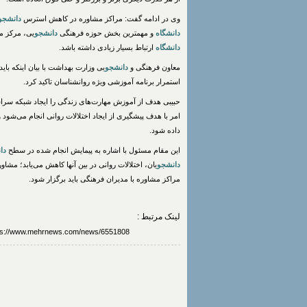
وی در ادامه گفت: مراکز مشاوره در کاهش استرس
دانشجو
دانشگاه
و مهمترین بخش حوزه فرهنگی
دانشجو
یی، مرکز مش
دانشگاه
ارتباط بسیار زیادی داشته باشد.
معاون فرهنگی و
دانشجو
استمرار برنامه آموزشی ویژه روانشناسان تاکید کرد.
حبیبی هدف از آموزش مهارت‌های زندگی را ایجاد شبکه س
امر با هدف پیشگیری از ایجاد اختلالات روانی انجام می‌شود
داده شود.
این مقام مسئول با اشاره به پیمایش انجام شده در سطح
دان
دانشجو
یان، اختلالات روانی در بین آنها کاهش می‌یابد؛ مشا
مراکز مشاوره با مدیران فرهنگی باید برگزار شود.
لینک مرتبط :
https://www.mehrnews.com/news/6551808/مراکز-مشاوره-در-کاهش-استرس-دانشجویان-نقش-کارام