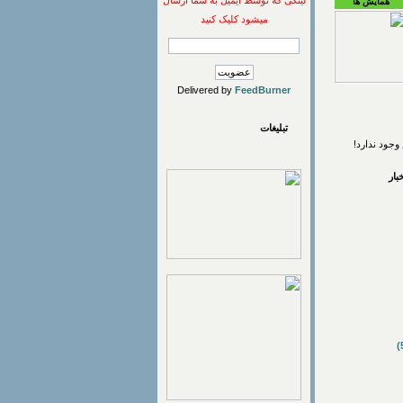
لینکی که توسط ایمیل به شما ارسال
همایش ها
میشود کلیک کنید
Delivered by
FeedBurner
تبلیغات
وجود ندارد!
ار