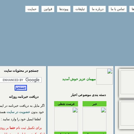
تماس با ما
درباره ما
تبلیغات
پیوندها
قوانین
حمایت
جستجو در محتويات سايت
میهمان عزیز خوش آمدید
دسته بندی موضوعی اخبار
دریافت خبرنامه روزانه
خبر
فرصت شغلی
اگر مایل به دریافت خبرنامه در ایمیل
خود بدون
عضویت در سایت
هستید
لطفا ایمیل خود را وارد نمایید :
برای تکمیل ثبت نام
حتما
بر روی