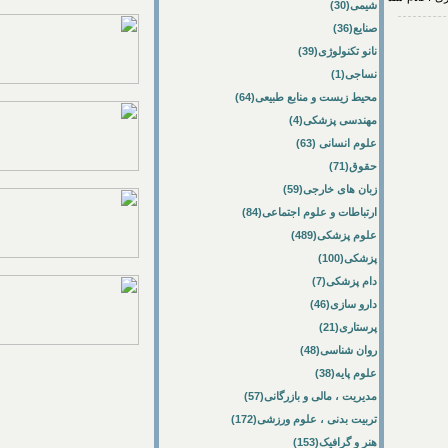
شیمی(30)
صنایع(36)
نانو تکنولوژی(39)
نساجی(1)
محیط زیست و منابع طبیعی(64)
مهندسی پزشکی(4)
علوم انسانی (63)
حقوق(71)
زبان های خارجی(59)
ارتباطات و علوم اجتماعی(84)
علوم پزشکی(489)
پزشکی(100)
دام پزشکی(7)
دارو سازی(46)
پرستاری(21)
روان شناسی(48)
علوم پایه(38)
مدیریت ، مالی و بازرگانی(57)
تربیت بدنی ، علوم ورزشی(172)
هنر و گرافیک(153)