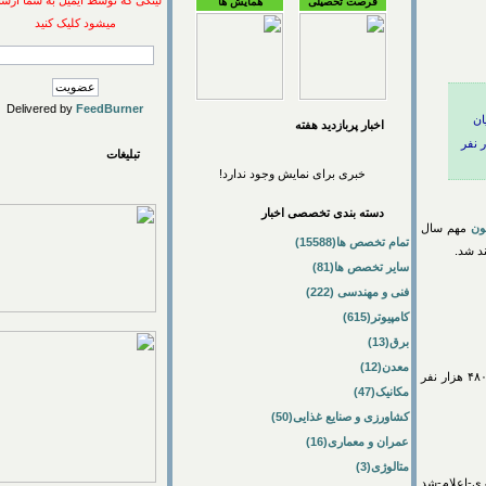
لینکی که توسط ایمیل به شما ارسال
فرصت تحصیلی
همایش ها
میشود کلیک کنید
Delivered by
FeedBurner
اخبار پربازديد هفته
۱۳۵ هزار نفر
تبلیغات
خبری برای نمایش وجود ندارد!
دسته بندی تخصصی اخبار
هم سال
تمام تخصص ها(15588)
سایر تخصص ها(81)
فنی و مهندسی (222)
کامپیوتر(615)
برق(13)
معدن(12)
ها و مؤسسات آموزش عالی حدود ۴۸۰ هزار نفر
مکانیک(47)
کشاورزی و صنایع غذایی(50)
عمران و معماری(16)
متالوژی(3)