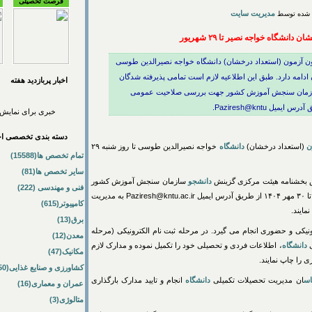
فرصت تحصیلی
مدیریت سایت
نشگاه خواجه نصیر تا ۲۹ شهریور
دون آزمون (استعداد درخشان) دانشگاه خواجه نصیرالدین طوسی
۱۴۰۴، در سیستم گلستان ادامه دارد. طبق این اطلاعیه لازم است تمامی پذیرفته شدگان
اخبار پربازديد هفته
سازمان سنجش آموزش کشور جهت بررسی صلاحیت عمومی
خبری برای نمایش 
دسته بندی تخصصی اخب
ن
(استعداد درخشان)
دانشگاه
خواجه نصیرالدین طوسی تا روز شنبه ۲۹
تمام تخصص ها(15588)
سایر تخصص ها(81)
س بخشنامه هیئت مرکزی گزینش
دانشجو
سازمان سنجش آموزش کشور
فنی و مهندسی (222)
میل
Paziresh@kntu.ac.ir
به مدیریت
کامپیوتر(615)
ایند.
برق(13)
نیکی و حضوری انجام می گیرد. در مرحله ثبت نام الکترونیکی (مرحله
معدن(12)
دانشگاه
، اطلاعات فردی و تحصیلی خود را تکمیل نموده و مدارک لازم
مکانیک(47)
 را چاپ نمایند.
کشاورزی و صنایع غذایی(50)
اس
ان مدیریت تحصیلات تکمیلی
دانشگاه
انجام و تایید مدارک بارگذاری
عمران و معماری(16)
متالوژی(3)