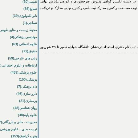
 با در دست داشتن گواهی پذیرش غیرحضوری و گواهی پذیرش نهایی
شیمی(30)
جهت مطابقت و کنترل مدارک ثبت نامی و کنترل نهایی مدارک و دریافت
صنایع(36)
نانو تکنولوژی(39)
نساجی(1)
محیط زیست و منابع طبیعی(64
مهندسی پزشکی(4)
علوم انسانی (63)
حقوق(71)
زبان های خارجی(59)
ارتباطات و علوم اجتماعی(84)
علوم پزشکی(489)
پزشکی(100)
دام پزشکی(7)
دارو سازی(46)
پرستاری(21)
روان شناسی(48)
علوم پایه(38)
مدیریت ، مالی و بازرگانی(57)
تربیت بدنی ، علوم ورزشی(172)
هنر و گرافیک(153)