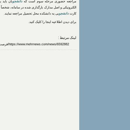
مراجعه حضوری مرحله سوم است که
دانشجو
یان باید
الکترونیکی و اصل مدارک بارگذاری شده در سامانه، شخصاً 
کارت
دانشجو
یی به دانشکده محل تحصیل مراجعه نمایند.
برای دیدن اطلاعیه اینجا را کلیک کنید.
لینک مرتبط :
https://www.mehrnews.com/news/6592882/فرصت-ثبت-نام-دکتری-استعداد-درخشان-دانشگاه-خواجه-نصیر-تا-۲۹-شهریور