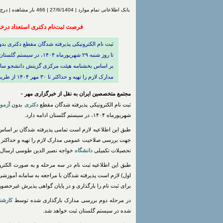
بانک اطلاعاتی تمام موارد | 27/6/1404 | 466 بار مشاهده | درج شده توسط
فرصت ثبت‌نام دکتری استعداد درخشان دا
ثبت نام الکترونیکی پذیرفته شدگان مقطع دکتری ب
تا روز شنبه ۲۹ شهریورماه 
بر اساس بخشنامه هیئت مرکزی گزینش دانشجو 
مدارک لازم را تهیه و حداکثر تا ۳۰ مهر ۱۴۰۴ از طریق آدرس ایمیل Paziresh@kntu.
مجتمع متخصصین ایران به نقل از خبرگزاری مهر -
ثبت نام الکترونیکی پذیرفته شدگان مقطع
دکتری
بدون
آزمو
شهریورماه ۱۴۰۴، در سیستم گلستان ادامه دارد.
طبق این اطلاعیه لازم است تمامی پذیرفته شدگان بر اسا
جهت بررسی صلاحیت عمومی مدارک لازم را تهیه و حداکثر تا ۳۰ مهر ۱۴۰۴ از طریق آدرس ای
تحصیلات تکمیلی
دانشگاه
خواجه نصیر الدین طوسی ارسال نم
طبق این اطلاعیه ثبت نام در سه مرحله و به صورت الکترو
اول) لازم است پذیرفته شدگان با مراجعه به سامانه آموزشی
برای ثبت نام را بارگذاری و در پایان گواهی پذیرش غیرحضوری
در مرحله دوم بررسی مدارک بارگذاری شده توسط
کارشن
شده در سیستم گلستان ثبت خواهد شد.