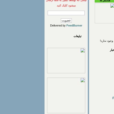
لینکی که توسط ایمیل به شما ارسال
همایش ها
میشود کلیک کنید
Delivered by
FeedBurner
تبلیغات
وجود ندارد!
ار