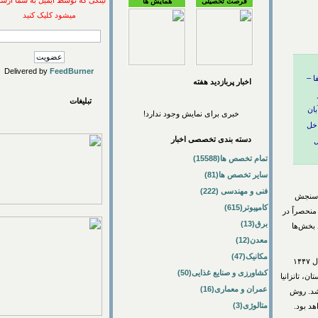
لینکی که توسط ایمیل به شما ارسال
فرصت تحصیلی
همایش ها
میشود کلیک کنید
Delivered by
FeedBurner
اخبار پربازديد هفته
تبلیغات
خبری برای نمایش وجود ندارد!
دسته بندی تخصصی اخبار
تمام تخصص ها(15588)
سایر تخصص ها(81)
فنی و مهندسی (222)
جش
کامپیوتر(615)
راً در
برق(13)
‌ها
معدن(12)
مکانیک(47)
 سال ۱۴۰۴ برابر با ۲۱ نوامبر سال ۲۰۲۵ میلادی و ۳۰ جمادی‌الاول سال ۱۴۴۷
کشاورزی و صنایع غذایی(50)
انزانیا
عمران و معماری(16)
 روش
متالوژی(3)
ود.