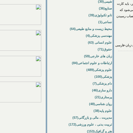
شیمی(30)
د کارت
صنایع(36)
ود که
نانو تکنولوژی(39)
 رسیدن
نساجی(1)
محیط زیست و منابع طبیعی(64)
مهندسی پزشکی(4)
علوم انسانی (63)
حقوق(71)
زبان های خارجی(59)
ارتباطات و علوم اجتماعی(84)
علوم پزشکی(489)
پزشکی(100)
دام پزشکی(7)
دارو سازی(46)
پرستاری(21)
روان شناسی(48)
علوم پایه(38)
مدیریت ، مالی و بازرگانی(57)
تربیت بدنی ، علوم ورزشی(172)
هنر و گرافیک(153)