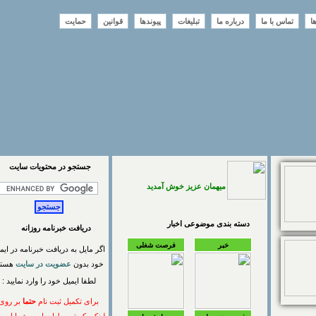
تماس با ما
درباره ما
تبلیغات
پیوندها
قوانین
حمایت
جستجو در محتويات سايت
میهمان عزیز خوش آمدید
دسته بندی موضوعی اخبار
دریافت خبرنامه روزانه
خبر
فرصت شغلی
اگر مایل به دریافت خبرنامه در ایمیل
خود بدون
عضویت در سایت
هستید
لطفا ایمیل خود را وارد نمایید :
برای تکمیل ثبت نام
حتما
بر روی