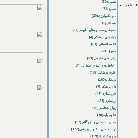
شیمی(30)
صنایع(36)
نانو تکنولوژی(39)
نساجی(1)
محیط زیست و منابع طبیعی(64)
مهندسی پزشکی(4)
علوم انسانی (63)
حقوق(71)
زبان های خارجی(59)
ارتباطات و علوم اجتماعی(84)
علوم پزشکی(489)
پزشکی(100)
دام پزشکی(7)
دارو سازی(46)
پرستاری(21)
روان شناسی(48)
علوم پایه(38)
مدیریت ، مالی و بازرگانی(57)
تربیت بدنی ، علوم ورزشی(172)
هنر و گرافیک(153)