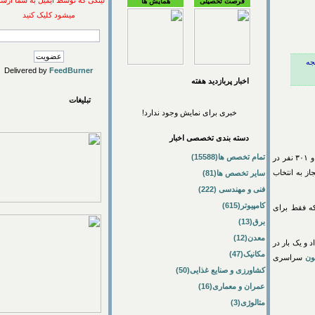
لینکی که توسط ایمیل به شما ارسال
فرصت تحصیلی
همایش ها
میشود کلیک کنید
Delivered by
FeedBurner
اخبار پربازديد هفته
تبلیغات
خبری برای نمایش وجود ندارد!
دسته بندی تخصصی اخبار
تمام تخصص ها(15588)
۱۴ مجاز به انتخاب
سایر تخصص ها(81)
فنی و مهندسی (222)
کامپیوتر(615)
ه فقط برای
برق(13)
معدن(12)
خرداد و یک بار در
مکانیک(47)
راسری
کشاورزی و صنایع غذایی(50)
عمران و معماری(16)
متالوژی(3)