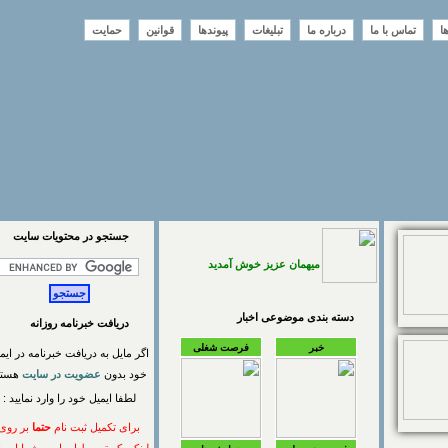
تماس با ما
درباره ما
تبلیغات
پیوندها
قوانین
حمایت
جستجو در محتويات سايت
میهمان عزیز خوش آمدید
دسته بندی موضوعی اخبار
دریافت خبرنامه روزانه
خبر
فرصت شغلی
اگر مایل به دریافت خبرنامه در ایمیل
خود بدون
عضویت در سایت
هستید
لطفا ایمیل خود را وارد نمایید :
برای تکمیل ثبت نام
حتما
بر روی