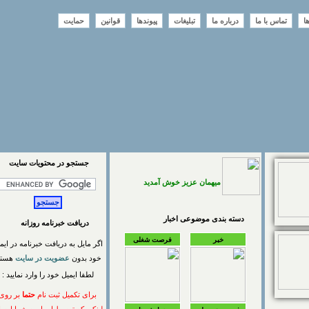
تماس با ما
درباره ما
تبلیغات
پیوندها
قوانین
حمایت
جستجو در محتويات سايت
میهمان عزیز خوش آمدید
دسته بندی موضوعی اخبار
دریافت خبرنامه روزانه
خبر
فرصت شغلی
اگر مایل به دریافت خبرنامه در ایمیل
خود بدون
عضویت در سایت
هستید
لطفا ایمیل خود را وارد نمایید :
برای تکمیل ثبت نام
حتما
بر روی