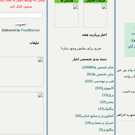
لینکی که توسط ایمیل به شما ارسال
فرصت تحصیلی
همایش ها
میشود کلیک کنید
Delivered by
FeedBurner
اخبار پربازديد هفته
تبلیغات
ن
خبری برای نمایش وجود ندارد!
دسته بندی تخصصی اخبار
تمام تخصص ها(15588)
م نور
خبر
سایر تخصص ها(81)
تخاب واحد
فنی و مهندسی (222)
کامپیوتر(615)
 است.
برق(13)
معدن(12)
مکانیک(47)
کشاورزی و صنایع غذایی(50)
عمران و معماری(16)
متالوژی(3)