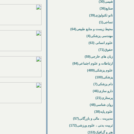
شیمی(30)
صنایع(36)
نانو تکنولوژی(39)
نساجی(1)
محیط زیست و منابع طبیعی(64)
مهندسی پزشکی(4)
علوم انسانی (63)
حقوق(71)
زبان های خارجی(59)
ارتباطات و علوم اجتماعی(84)
علوم پزشکی(489)
پزشکی(100)
دام پزشکی(7)
دارو سازی(46)
پرستاری(21)
روان شناسی(48)
علوم پایه(38)
مدیریت ، مالی و بازرگانی(57)
تربیت بدنی ، علوم ورزشی(172)
هنر و گرافیک(153)