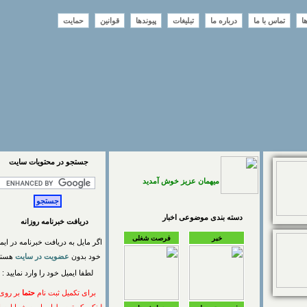
تماس با ما
درباره ما
تبلیغات
پیوندها
قوانین
حمایت
جستجو در محتويات سايت
میهمان عزیز خوش آمدید
دسته بندی موضوعی اخبار
دریافت خبرنامه روزانه
خبر
فرصت شغلی
اگر مایل به دریافت خبرنامه در ایمیل
خود بدون
عضویت در سایت
هستید
لطفا ایمیل خود را وارد نمایید :
برای تکمیل ثبت نام
حتما
بر روی