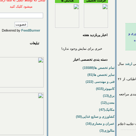
لینکی که توسط ایمیل به شما ارسال
فرصت تحصیلی
همایش ها
میشود کلیک کنید
Delivered by
FeedBurner
 و
اخبار پربازديد هفته
تبلیغات
خبری برای نمایش وجود ندارد!
دسته بندی تخصصی اخبار
شد
سال
تمام تخصص ها(15588)
سایر تخصص ها(81)
علامه‌طباطبائی، از ۲۶
فنی و مهندسی (222)
کامپیوتر(615)
 زمانبندی مراجعه
برق(13)
معدن(12)
مکانیک(47)
کشاورزی و صنایع غذایی(50)
عمران و معماری(16)
متالوژی(3)