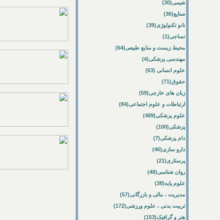
شیمی(30)
صنایع(36)
نانو تکنولوژی(39)
نساجی(1)
محیط زیست و منابع طبیعی(64)
مهندسی پزشکی(4)
علوم انسانی (63)
حقوق(71)
زبان های خارجی(59)
ارتباطات و علوم اجتماعی(84)
علوم پزشکی(489)
پزشکی(100)
دام پزشکی(7)
دارو سازی(46)
پرستاری(21)
روان شناسی(48)
علوم پایه(38)
مدیریت ، مالی و بازرگانی(57)
تربیت بدنی ، علوم ورزشی(172)
هنر و گرافیک(153)