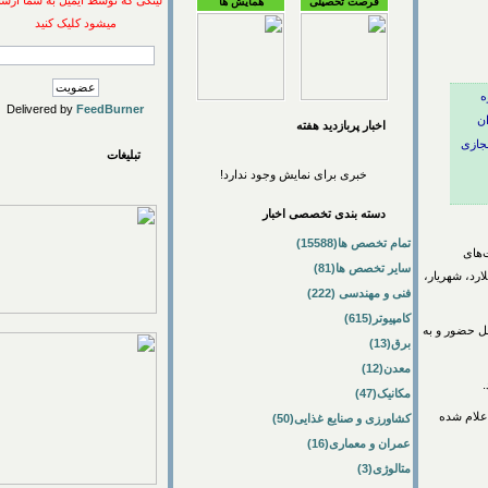
لینکی که توسط ایمیل به شما ارسال
فرصت تحصیلی
همایش ها
میشود کلیک کنید
Delivered by
FeedBurner
اخبار پربازديد هفته
ی
تبلیغات
خبری برای نمایش وجود ندارد!
دسته بندی تخصصی اخبار
تمام تخصص ها(15588)
ی
سایر تخصص ها(81)
 شهریار،
فنی و مهندسی (222)
کامپیوتر(615)
ضور و به
برق(13)
معدن(12)
مکانیک(47)
 شده
کشاورزی و صنایع غذایی(50)
عمران و معماری(16)
متالوژی(3)