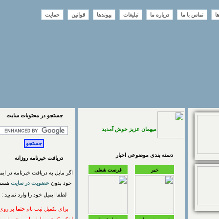
تماس با ما
درباره ما
تبلیغات
پیوندها
قوانین
حمایت
جستجو در محتويات سايت
میهمان عزیز خوش آمدید
دسته بندی موضوعی اخبار
دریافت خبرنامه روزانه
خبر
فرصت شغلی
اگر مایل به دریافت خبرنامه در ایمیل
خود بدون
عضویت در سایت
هستید
لطفا ایمیل خود را وارد نمایید :
برای تکمیل ثبت نام
حتما
بر روی