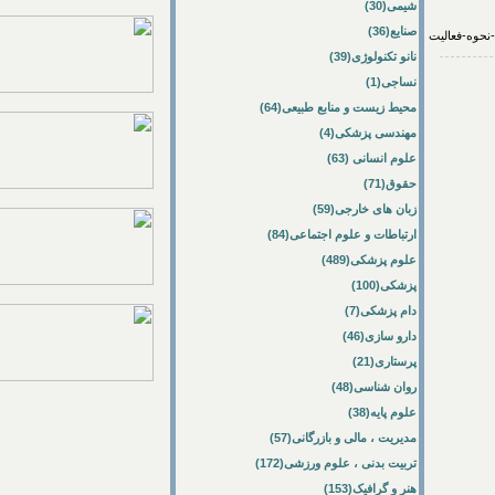
شیمی(30)
صنایع(36)
نانو تکنولوژی(39)
نساجی(1)
محیط زیست و منابع طبیعی(64)
مهندسی پزشکی(4)
علوم انسانی (63)
حقوق(71)
زبان های خارجی(59)
ارتباطات و علوم اجتماعی(84)
علوم پزشکی(489)
پزشکی(100)
دام پزشکی(7)
دارو سازی(46)
پرستاری(21)
روان شناسی(48)
علوم پایه(38)
مدیریت ، مالی و بازرگانی(57)
تربیت بدنی ، علوم ورزشی(172)
هنر و گرافیک(153)