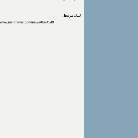
لینک مرتبط :
https://www.mehrnews.com/news/6674549/روبات-های-انسان-نما-تا-۵-سال-دیگر-کارگر-ش