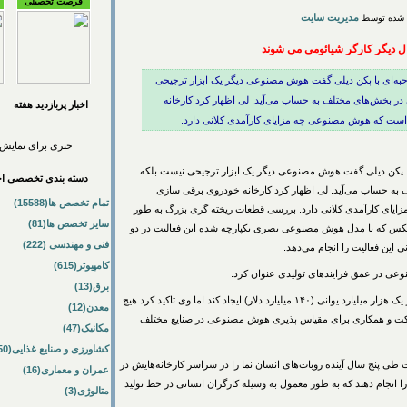
فرصت تحصیلی
مدیریت سایت
حبه‌ای با پکن دیلی گفت هوش مصنوعی دیگر یک ابزار ترجیحی
در بخش‌های مختلف به حساب می‌آید. لی اظهار کرد کارخانه
اخبار پربازديد هفته
 است که هوش مصنوعی چه مزایای کارآمدی کلانی دارد.
خبری برای نمایش 
با پکن دیلی گفت هوش مصنوعی دیگر یک ابزار ترجیحی نیست بلکه
دسته بندی تخصصی اخب
 به حساب می‌آید. لی اظهار کرد کارخانه خودروی برقی سازی
تمام تخصص ها(15588)
ایای کارآمدی کلانی دارد. بررسی قطعات ریخته گری بزرگ به طور
سایر تخصص ها(81)
 ایکس که با مدل هوش مصنوعی بصری یکپارچه شده این فعالیت در دو
فنی و مهندسی (222)
کامپیوتر(615)
نوعی در عمق فرایندهای تولیدی عنوان کرد.
برق(13)
او گفت چنین سطحی از اتوماسیون و دقت می‌تواند یک بازار یک هزار میلیارد یوانی (۱۴۰ میلیارد دلار) ایجاد کند اما وی تاکید کرد هیچ
معدن(12)
راکت و همکاری برای مقیاس پذیری هوش مصنوعی در صنایع مختلف
مکانیک(47)
کشاورزی و صنایع غذایی(50)
طی پنج سال آینده روبات‌های انسان نما را در سراسر کارخانه‌هایش در
عمران و معماری(16)
 را انجام دهند که به طور معمول به وسیله کارگران انسانی در خط تولید
متالوژی(3)