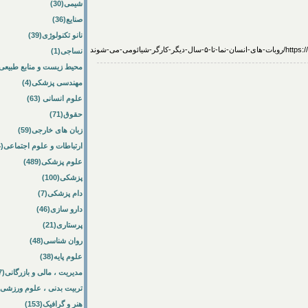
شیمی(30)
صنایع(36)
نانو تکنولوژی(39)
یائومی-می-شوند
نساجی(1)
محیط زیست و منابع طبیعی(64
مهندسی پزشکی(4)
علوم انسانی (63)
حقوق(71)
زبان های خارجی(59)
ارتباطات و علوم اجتماعی(84)
علوم پزشکی(489)
پزشکی(100)
دام پزشکی(7)
دارو سازی(46)
پرستاری(21)
روان شناسی(48)
علوم پایه(38)
مدیریت ، مالی و بازرگانی(57)
تربیت بدنی ، علوم ورزشی(172)
هنر و گرافیک(153)