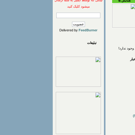
لینکی که توسط ایمیل به شما ارسال
همایش ها
میشود کلیک کنید
Delivered by
FeedBurner
تبلیغات
وجود ندارد!
ار