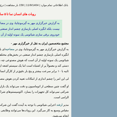
بانک اطلاعاتی تمام موارد | 11/9/1404 | 158 بار مشاهده | درج شده توسط
روبات های انسان نما تا ۵ سال دیگر کارگر شیائومی می شوند
به گزارش خبرگزاری مهر به گیزموچاینا، وی در مصا
نیست بلکه انگیزه اصلی بازسازی چشم انداز صنعتی 
خودروی برقی سازی شیائومی یک نمونه اولیه از آن
مجتمع متخصصین ایران به نقل از خبرگزاری مهر -
به گزارش خبرگزاری مهر به گیزموچاینا، وی در
مصاحبه
‌ای 
انگیزه اصلی بازسازی چشم انداز صنعتی در بخش‌های مختلف
شیائومی یک نمونه اولیه از آن است که هوش مصنوعی چه مز
دستی کند و معمولاً پر از اشتباه است اما یک سیستم اشعه
ثانیه با ۱۰ برابر سرعت بیشتر و پنج بار دقیق‌تر از کارگر انسانی این فعالیت را انجام می‌دهد.
لی این امر را چشم اندازی از امکانات تعبیه کردن هوش مص
شرکتی نمی‌تواند کل تجهیزات را بسازد. اکوسیستم‌های ش
الزامی است.
مدیر
ارشد
اجرایی شیائومی با توجه به آینده گفت این شرکت 
مقیاس وسیع به کار می‌گیرد. این روبات‌ها می‌توانند وظایفی
انجام می‌شود.