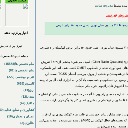
فرصت تحصیلی
مدیریت سایت
به گزارش خبرگزاری مهر به نقل از اسپییس، این فواره‌ها تا ۷.۲ میلیون سال نوری، یعنی حدود ۵۰ برابر عرض
اخبار پربازديد هفته
خبری برای نمایش 
به گزارش خبرگزاری مهر به نقل از اسپییس، این فواره‌ها تا ۷.۲ میلیون سال نوری، یعنی حدود ۵۰ برابر عرض کهکشان راه شیری،
دسته بندی تخصصی اخب
این اجسام فضایی عظیم که «اختروش های رادیویی غول پیکر» (Giant Radio Quasars) نامیده می‌شوند بخشی از ۳۶۹ اختروش
تمام تخصص ها(15588)
رادیویی هستند که اخیراً توسط ستاره شناسان هندی در داده‌های جمع آوری شده از تلسکوپ GMRT کشف شده اند. این تلسکوپ
سایر تخصص ها(81)
مجموعه‌ای از ۳۰ بشقاب سهمی شکل مستقر در نزدیکی پونا در هندوستان و بخشی از پروژه بررسی آسمان TGSS است. این
فنی و مهندسی (222)
وشش وسیع این تلسکوپ و حساسیت بالا آن را به ابزاری ایده آل برای رصد
کامپیوتر(615)
د اختروش‌های رادیویی غول پیکر می‌کند.
برق(13)
: اندازه جت‌های رادیویی با آنچه در منظومه شمسی یا حتی کهکشان ما
معدن(12)
وجود دارد، قابل مقایسه نیست. ما درباره جت‌هایی با قطر ۲۰ تا ۵۰ برابر کهکشان راه شیری که در کنار یکدیگر قرار دارند، صحبت
مکانیک(47)
کشاورزی و صنایع غذایی(50)
ن تا چند میلیارد برابر خورشید در قلب تمام کهکشان‌های بزرگ قرار
عمران و معماری(16)
دارند، اما همه این غول‌های کیهانی مناطق مرکزی درخشانی که هسته‌های فعال کهکشانی (AGN) نامیده می‌شوند را تغذیه نمی‌کنند
متالوژی(3)
هستند، دیده نمی‌شوند.