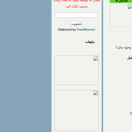
لینکی که توسط ایمیل به شما ارسال
همایش ها
میشود کلیک کنید
Delivered by
FeedBurner
تبلیغات
وجود ندارد!
ار