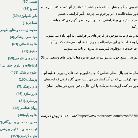
شیمی(30)
بوهی از گاز و غبار احاطه شده باشد تا بتواند از آنها تغذیه کند. این ماده
صنایع(36)
ر سیاه‌چاله‌های ابر پرجرم می‌چرخد. تأثیر گرانشی عظیم
نانو تکنولوژی(39)
در دیسک‌های برافزایشی ایجاد و این ماده را گرم می‌کند و باعث
نساجی(1)
کند.
محیط زیست و منابع طبیعی(64
رند و تمام ماده موجود در قرص‌های برافزایشی به آنها داده نمی‌شود.
مهندسی پزشکی(4)
به قطب‌های ابر سیاه‌چاله با جرم بالا هدایت می‌کنند، که در آنجا
علوم انسانی (63)
 جت‌های دوقلوی قدرتمند به بیرون پرتاب می‌شوند.
حقوق(71)
ی از منبع خود، می‌توانند به صورت توده‌ها یا لوب های وسیعی در بالا
زبان های خارجی(59)
ارتباطات و علوم اجتماعی(84)
علوم پزشکی(489)
سابیاساچی پال، ستاره‌شناس کالجمیدناپور و جت‌های رادیویی عظیم آنها،
ط بین کهکشانی که در آن گسترش می‌یابند، یعنی گاز رقیقی که لوب‌های
پزشکی(100)
ور می‌کند، ارزشمند می‌کند. با این حال، یافتن چنین غول‌هایی آسان
دام پزشکی(7)
دارو سازی(46)
پرستاری(21)
روان شناسی(48)
علوم پایه(38)
https://www.mehrnews.com/news/66/کشف-۵۳-اختروش-قدرتمند
مدیریت ، مالی و بازرگانی(57)
تربیت بدنی ، علوم ورزشی(172)
هنر و گرافیک(153)