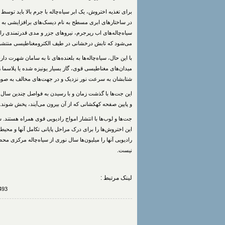
برای تغذیه اختروش، یک ابر سیاه‌چاله با جرم بالا باید توسط ان
در ساختارهای ابری مسطح به نام دیسک‌های برافزایشی به دو
سیاه‌چاله‌های اب رپرجرم، نیروهای جزر و مدی قدرتمندی را 
می‌شود که تابش درخشانی در طیف الکترومغناطیسی منتشر 
با این حال، سیاه‌چاله‌ها به بلعنده‌های نا به سامان شهرت دا
میدان‌های مغناطیسی قوی، گاز بسیار یونیزه شده یا پلاسما را 
شتابشان به سرعت نور نزدیک و در جهت‌های مخالف به صورت
این جت‌ها با گذشت زمان و با رسیدن به فواصل چندین سال نور
و پایین صفحه کهکشانی که از آن بیرون می‌آیند، پخش شوند.
جت‌ها و لوب‌ها با انتشار امواج رادیویی قوی همراه هستند. 
این اختروش‌ها را برای درک مراحل پایانی تکامل آنها و محی
رادیویی آنها را میلیون‌ها سال نوری از سیاه‌چاله مرکزی محص
نیست.
لینک مرتبط :
75493