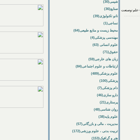
شیمی(30)
صنایع(36)
نانو تکنولوژی(39)
نساجی(1)
محیط زیست و منابع طبیعی(64)
مهندسی پزشکی(4)
علوم انسانی (63)
حقوق(71)
زبان های خارجی(59)
ارتباطات و علوم اجتماعی(84)
علوم پزشکی(489)
پزشکی(100)
دام پزشکی(7)
دارو سازی(46)
پرستاری(21)
روان شناسی(48)
علوم پایه(38)
مدیریت ، مالی و بازرگانی(57)
تربیت بدنی ، علوم ورزشی(172)
هنر و گرافیک(153)