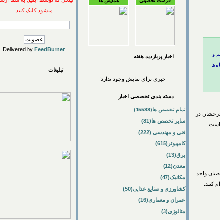
لینکی که توسط ایمیل به شما ارسال
فرصت تحصیلی
همایش ها
میشود کلیک کنید
Delivered by
FeedBurner
اخبار پربازديد هفته
تبلیغات
خبری برای نمایش وجود ندارد!
دسته بندی تخصصی اخبار
تمام تخصص ها(15588)
ان در
سایر تخصص ها(81)
فنی و مهندسی (222)
کامپیوتر(615)
برق(13)
معدن(12)
 واجد
مکانیک(47)
ند.
کشاورزی و صنایع غذایی(50)
عمران و معماری(16)
متالوژی(3)