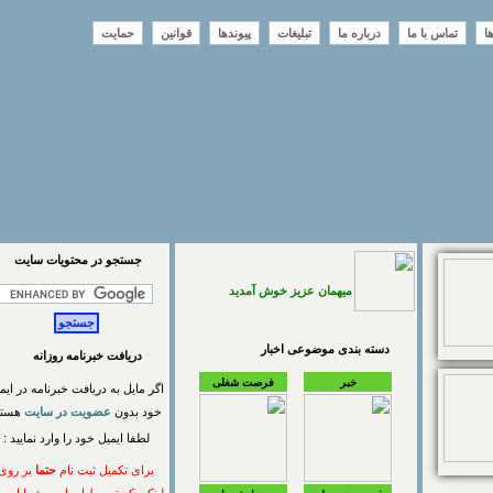
تماس با ما
درباره ما
تبلیغات
پیوندها
قوانین
حمایت
جستجو در محتويات سايت
میهمان عزیز خوش آمدید
دسته بندی موضوعی اخبار
دریافت خبرنامه روزانه
خبر
فرصت شغلی
اگر مایل به دریافت خبرنامه در ایمیل
خود بدون
عضویت در سایت
هستید
لطفا ایمیل خود را وارد نمایید :
برای تکمیل ثبت نام
حتما
بر روی