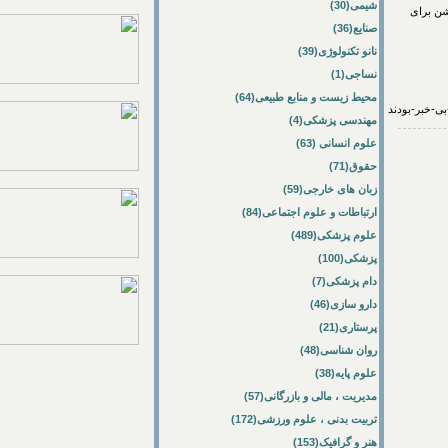
شیمی(30)
 سولوشن برای
صنایع(36)
نانو تکنولوژی(39)
نساجی(1)
محیط زیست و منابع طبیعی(64)
مهندسی پزشکی(4)
علوم انسانی (63)
حقوق(71)
زبان های خارجی(59)
ارتباطات و علوم اجتماعی(84)
علوم پزشکی(489)
پزشکی(100)
دام پزشکی(7)
دارو سازی(46)
پرستاری(21)
روان شناسی(48)
علوم پایه(38)
مدیریت ، مالی و بازرگانی(57)
تربیت بدنی ، علوم ورزشی(172)
هنر و گرافیک(153)