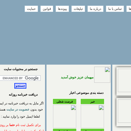
تماس با ما
درباره ما
تبلیغات
پیوندها
قوانین
حمایت
جستجو در محتويات سايت
میهمان عزیز خوش آمدید
دسته بندی موضوعی اخبار
دریافت خبرنامه روزانه
خبر
فرصت شغلی
اگر مایل به دریافت خبرنامه در ایمیل
خود بدون
عضویت در سایت
هستید
لطفا ایمیل خود را وارد نمایید :
برای تکمیل ثبت نام
حتما
بر روی