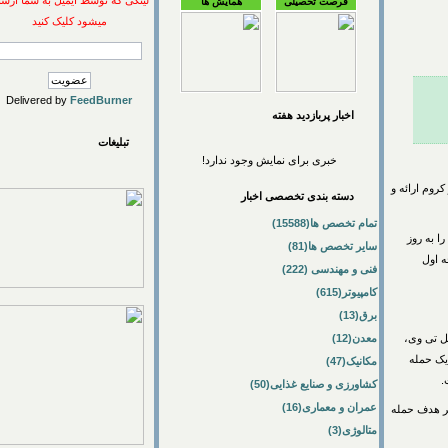
لینکی که توسط ایمیل به شما ارسال
فرصت تحصیلی
همایش ها
میشود کلیک کنید
Delivered by
FeedBurner
اخبار پربازديد هفته
تبلیغات
خبری برای نمایش وجود ندارد!
 ارائه و
دسته بندی تخصصی اخبار
تمام تخصص ها(15588)
 روز
سایر تخصص ها(81)
ل
فنی و مهندسی (222)
کامپیوتر(615)
برق(13)
ی وی،
معدن(12)
حمله
مکانیک(47)
کشاورزی و صنایع غذایی(50)
عمران و معماری(16)
هدف حمله
متالوژی(3)