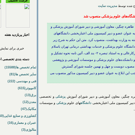
فرصت تحصیلی
مدیریت سایت
نشگاه‌های علوم پزشکی منصوب شد
، طاهره چنگیز، معاون آموزشی و دبیر شورای آموزش پزشکی و
ه عنوان عضو و دبیر کمیسیون ملی اعتباربخشی دانشگاههای
اخبار پربازديد هفته
به وزارت بهداشت، منصوب کرد. متن این حکم به شرح زیر
 دانشگاه علوم پزشکی و خدمات بهداشتی درمانی تهران باسلام
خبری برای نمایش 
و احترام نظر به سوابق ارزشمند علمی و اجرایی سرکارعالی و به استناد تبصره ۲- بند الف، آئین نامه نحوه تشکیل و
دسته بندی تخصصی اخب
 و دانشکده‌های علوم پزشکی و موسسات آموزشی و پژوهشی
ی مصوب دویست و چهل و نهمین جلسه شورای گسترش
تمام تخصص ها(15588)
علوم پزشکی مورخ ۱۳۹۴/۷/۲۶، به موجب این ابلاغ به عنوان عضو و دبیر کمیسیون مذکور منصوب می
سایر تخصص ها(81)
فنی و مهندسی (222)
کامپیوتر(615)
برق(13)
ره چنگیز، معاون آموزشی و دبیر شورای آموزش
پزشکی
و تخصصی
معدن(12)
دبیر کمیسیون ملی اعتباربخشی
دانشگاه
های علوم
پزشکی
و موسسات
مکانیک(47)
کشاورزی و صنایع غذایی(50)
عمران و معماری(16)
متالوژی(3)