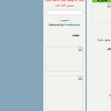
لینکی که توسط ایمیل به شما ارسال
همایش ها
میشود کلیک کنید
Delivered by
FeedBurner
تبلیغات
وجود ندارد!
ار