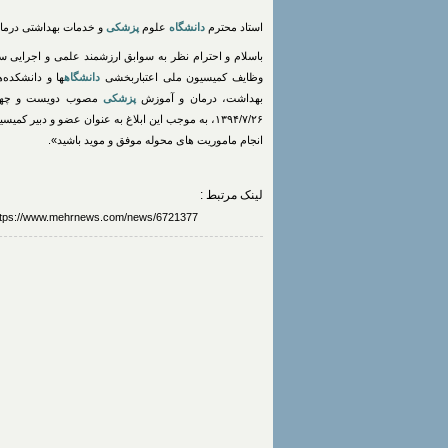
استاد محترم
دانشگاه
علوم
پزشکی
و خدمات بهداشتی درمان
وظایف کمیسیون ملی اعتباربخشی
دانشگاه
ها و دانشکده‌
بهداشت، درمان و آموزش
پزشکی
مصوب دویست و چهل
۱۳۹۴/۷/۲۶، به موجب این ابلاغ به عنوان عضو و دبیر
انجام ماموریت های محوله موفق و موید باشید».
لینک مرتبط :
https://www.mehrnews.com/news/6721377/دبیر-کمیسیون-اعتباربخشی-دانشگاه-های-علوم-پزشکی-منصو