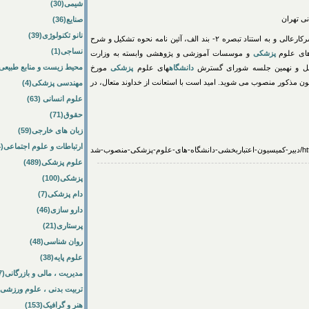
شیمی(30)
ی تهران
صنایع(36)
نانو تکنولوژی(39)
باسلام و احترام نظر به سوابق ارزشمند علمی و اجرایی سرکارعالی و به استناد تبصره ۲- بند الف، آئین نامه نحوه تشکیل و شرح
نساجی(1)
های علوم
پزشکی
و موسسات آموزشی و پژوهشی وابسته به وزارت
محیط زیست و منابع طبیعی(64
 و نهمین جلسه شورای گسترش
دانشگاه
های علوم
پزشکی
مورخ
 کمیسیون مذکور منصوب می شوید. امید است با استعانت از خداوند متعال، در
مهندسی پزشکی(4)
علوم انسانی (63)
حقوق(71)
زبان های خارجی(59)
ارتباطات و علوم اجتماعی(84)
ب-شد
علوم پزشکی(489)
پزشکی(100)
دام پزشکی(7)
دارو سازی(46)
پرستاری(21)
روان شناسی(48)
علوم پایه(38)
مدیریت ، مالی و بازرگانی(57)
تربیت بدنی ، علوم ورزشی(172)
هنر و گرافیک(153)