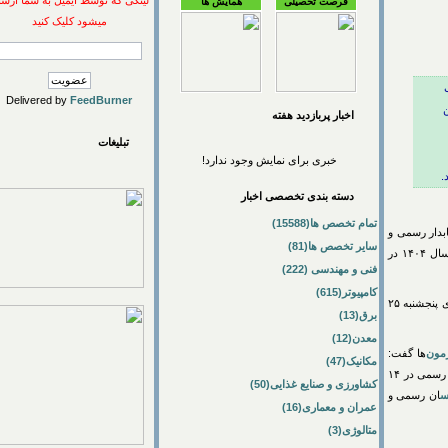
لینکی که توسط ایمیل به شما ارسال
فرصت تحصیلی
همایش ها
میشود کلیک کنید
Delivered by
FeedBurner
اخبار پربازديد هفته
تبلیغات
خبری برای نمایش وجود ندارد!
دسته بندی تخصصی اخبار
تمام تخصص ها(15588)
ر رسمی و
سایر تخصص ها(81)
ان رسمی و مشاوران خانواده قوه قضائیه سال ۱۴۰۴ در
فنی و مهندسی (222)
کامپیوتر(615)
بیش از ۹۷ هزار متقاضی شرکت داشتند که در روزهای پنجشنبه ۲۵
برق(13)
معدن(12)
‌ها گفت:
مکانیک(47)
انتخاب حسابدار رسمی در ۱۴
کشاورزی و صنایع غذایی(50)
 رسمی و
عمران و معماری(16)
متالوژی(3)