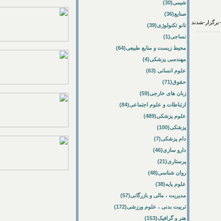
شیمی(30)
صنایع(36)
نانو تکنولوژی(39)
نساجی(1)
محیط زیست و منابع طبیعی(64)
مهندسی پزشکی(4)
علوم انسانی (63)
حقوق(71)
زبان های خارجی(59)
ارتباطات و علوم اجتماعی(84)
علوم پزشکی(489)
پزشکی(100)
دام پزشکی(7)
دارو سازی(46)
پرستاری(21)
روان شناسی(48)
علوم پایه(38)
مدیریت ، مالی و بازرگانی(57)
تربیت بدنی ، علوم ورزشی(172)
هنر و گرافیک(153)