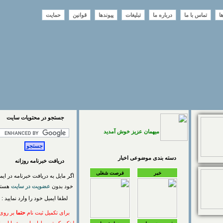
تماس با ما
درباره ما
تبلیغات
پیوندها
قوانین
حمایت
جستجو در محتويات سايت
میهمان عزیز خوش آمدید
دسته بندی موضوعی اخبار
دریافت خبرنامه روزانه
خبر
فرصت شغلی
اگر مایل به دریافت خبرنامه در ایمیل
خود بدون
عضویت در سایت
هستید
لطفا ایمیل خود را وارد نمایید :
برای تکمیل ثبت نام
حتما
بر روی