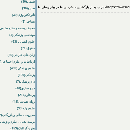
شیمی(30)
گشایی-دسترسی-ها-در-پیام-رسان-ها
صنایع(36)
نانو تکنولوژی(39)
نساجی(1)
محیط زیست و منابع طبیعی(64
مهندسی پزشکی(4)
علوم انسانی (63)
حقوق(71)
زبان های خارجی(59)
ارتباطات و علوم اجتماعی(84)
علوم پزشکی(489)
پزشکی(100)
دام پزشکی(7)
دارو سازی(46)
پرستاری(21)
روان شناسی(48)
علوم پایه(38)
مدیریت ، مالی و بازرگانی(57)
تربیت بدنی ، علوم ورزشی(172)
هنر و گرافیک(153)