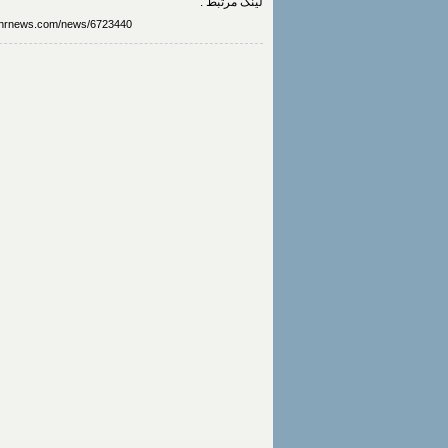
لینک مرتبط :
https://www.mehrnews.com/news/6723440/اخبار-جدید-از-باز