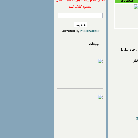
لینکی که توسط ایمیل به شما ارسال
همایش ها
میشود کلیک کنید
Delivered by
FeedBurner
تبلیغات
وجود ندارد!
ار