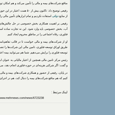
منافع شرکت‌های بیمه و مالی را تأمین می‌کند و هم امکان ت
از منابع
دولتی
استفاده نکردیم و تمام ابزارهای تأمین مالی ر
رفیعی بر اهمیت همکاری بخش خصوصی در حل چالش‌های اجتم
آب، بخش خصوصی باید وارد شود. این نه تجارت ساده است، 
فناوری، رفاه اجتماعی را در مناطق محروم ایجاد کنیم.
او از شرکت‌های بیمه و مالی خواست تا در قالب تفاهم‌نامه‌
طریق اوراق توسعه فناوری، تامین مالی این شرکت‌ها را تضم
توسعه فناوری را برایش می‌دهیم. شما هم می‌توانید بیمه اعتبار
رئیس مرکز تامین مالی همچنین از اعتبار مالیاتی به عنوان 
و گفت: اگر شرکتی هزینه‌ای در حوزه فناوری انجام دهد، می‌توا
در پایان، رفیعی از حضور و همکاری شرکت‌های بیمه و مالی 
کنیم که هم منافع شرکت‌های بیمه را دنبال کند، هم در اجرا
لینک مرتبط :
https://www.mehrnews.com/news/6723238/توسعه-فناوری-در-مناطق-محروم-کشور-با-اب