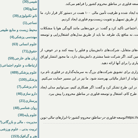
شیمی(30)
وسعه فناوری در مناطق محروم کشور را فراهم می‌کند.
صنایع(36)
رفیعی توضیح داد: تاکنون بیش از ۵۰ همت اعتبار در این حوزه ایجاد شده و ظرفیت تأمین مالی ۱۰۰ همت در دستور کار قرار دارد. ما
نانو تکنولوژی(39)
ا از طریق تسهیل و تقویت زیست‌بوم فناوری ایجاد کردیم.
نساجی(1)
اعی تأکید کرد و گفت: در حوزه‌هایی مانند آلودگی هوا یا مشکلات
محیط زیست و منابع طبیعی(64
نه منافع یک طرفه. ما باید از طریق مدل‌های اشتغال‌زایی و توسعه
مهندسی پزشکی(4)
علوم انسانی (63)
های متقابل، شرکت‌های دانش‌بنیان و فناور را بیمه کنند و در عوض، از
حقوق(71)
ین کنند. اگر شرکت شما مشتری دانش‌بنیان دارد، ما مجوز انتشار اوراق
زبان های خارجی(59)
ی را برای آنها ارائه دهید.
ارتباطات و علوم اجتماعی(84)
ابزاری برای تشویق شرکت‌های بزرگ به سرمایه‌گذاری در فناوری نام برد
علوم پزشکی(489)
ند از اعتبار مالیاتی بهره‌مند شود. ما نیز در این مسیر حمایت می‌کنیم.
پزشکی(100)
دام پزشکی(7)
در این طرح تشکر کرد و گفت: اگر همکاری کنیم، می‌توانیم مدلی ایجاد
ی طرح کام، اشتغال و توسعه فناوری در مناطق محروم را پیش ببرد.
دارو سازی(46)
پرستاری(21)
روان شناسی(48)
علوم پایه(38)
زارهای-مالی-نوین
مدیریت ، مالی و بازرگانی(57)
تربیت بدنی ، علوم ورزشی(172)
هنر و گرافیک(153)