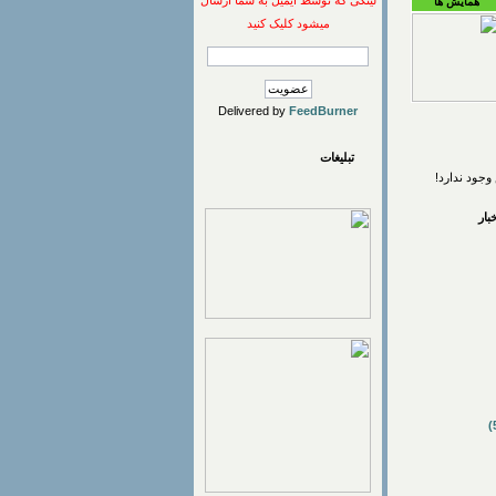
لینکی که توسط ایمیل به شما ارسال
همایش ها
میشود کلیک کنید
Delivered by
FeedBurner
تبلیغات
وجود ندارد!
ار