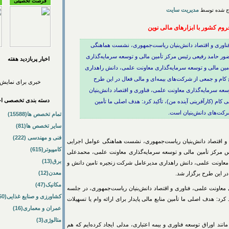
فرصت تحصیلی
مدیریت سایت
وم کشور با ابزارهای مالی نوین
فناوری و اقتصاد دانش‌بنیان ریاست‌جمهوری، نشست هماهنگی
ضور حامد رفیعی رئیس مرکز تأمین مالی و توسعه سرمایه‌گذاری
اخبار پربازديد هفته
ین مالی و توسعه سرمایه‌گذاری معاونت علمی، دانش راهداری
م و جمعی از شرکت‌های بیمه‌ای و مالی فعال در این طرح
خبری برای نمایش 
سعه سرمایه‌گذاری معاونت علمی، فناوری و اقتصاد دانش‌بنیان
دسته بندی تخصصی اخب
م (کارآفرینی آینده من)، تأکید کرد: هدف اصلی ما تأمین
 شرکت‌های دانش‌بنیان است.
تمام تخصص ها(15588)
سایر تخصص ها(81)
فنی و مهندسی (222)
 و اقتصاد دانش‌بنیان ریاست‌جمهوری، نشست هماهنگی عوامل اجرایی
کامپیوتر(615)
یس مرکز تأمین مالی و توسعه سرمایه‌گذاری معاونت علمی، محمدعلی
برق(13)
ی معاونت علمی، دانش راهداری مدیرعامل شرکت زنجیره تامین دانش و
معدن(12)
ر این طرح برگزار شد.
مکانیک(47)
 معاونت علمی، فناوری و اقتصاد دانش‌بنیان ریاست‌جمهوری، در جلسه
کشاورزی و صنایع غذایی(50)
رد: هدف اصلی ما تأمین منابع مالی پایدار برای ارائه وام یا تسهیلات
عمران و معماری(16)
متالوژی(3)
مانند اوراق توسعه فناوری و بیمه اعتباری، مدلی ایجاد کرده‌ایم که هم