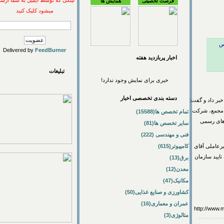
لینکی که توسط ایمیل به شما ارسال
فرصت تحصیلی
همایش ها
میشود کلیک کنید
Delivered by
FeedBurner
اخبار پربازديد هفته
تبلیغات
خبری برای نمایش وجود ندارد!
دسته بندی تخصصی اخبار
اد و گفت:"‌
د. در این مجمع، شرکت
تمام تخصص ها(15588)
ی رسمی
سایر تخصص ها(81)
فنی و مهندسی (222)
لی آقای
کامپیوتر(615)
د سازمان
برق(13)
معدن(12)
مکانیک(47)
کشاورزی و صنایع غذایی(50)
عمران و معماری(16)
http://
متالوژی(3)