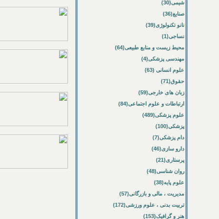
شیمی(30)
صنایع(36)
نانو تکنولوژی(39)
نساجی(1)
محیط زیست و منابع طبیعی(64)
مهندسی پزشکی(4)
علوم انسانی (63)
حقوق(71)
زبان های خارجی(59)
ارتباطات و علوم اجتماعی(84)
علوم پزشکی(489)
پزشکی(100)
دام پزشکی(7)
دارو سازی(46)
پرستاری(21)
روان شناسی(48)
علوم پایه(38)
مدیریت ، مالی و بازرگانی(57)
تربیت بدنی ، علوم ورزشی(172)
هنر و گرافیک(153)