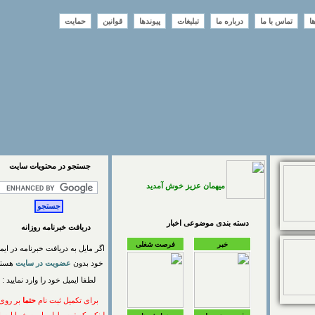
تماس با ما
درباره ما
تبلیغات
پیوندها
قوانین
حمایت
جستجو در محتويات سايت
میهمان عزیز خوش آمدید
دسته بندی موضوعی اخبار
دریافت خبرنامه روزانه
خبر
فرصت شغلی
اگر مایل به دریافت خبرنامه در ایمیل
خود بدون
عضویت در سایت
هستید
لطفا ایمیل خود را وارد نمایید :
برای تکمیل ثبت نام
حتما
بر روی