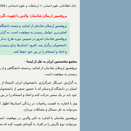
بانک اطلاعاتی علوم انسانی -> ارتباطات و علوم اجتماعی | 29/2/1388 | 1233 بار مشاهده | درج شده توسط
پروفسور ارسلان شادمان: والدين با تقويت نگر
پروفسور ارسلان شادمان از اساتيد برجسته دانشگاه
اصلي‌ترين عوامل رسيدن به موفقيت است. به گزارش 
پروفسور شادمان امروز در سومين دوره طرح ديدار ب
دانشجويان برگزار شد، افزود: انسان‌ها براي رسيد
و اتحاد و انسجام را در بين خود حفظ کنند.
مجتمع متخصصین ایران به نقل از ایسنا -
پروفسور ارسلان شادمان از اساتيد برجسته دانشگاهي و از 
رسيدن به موفقيت است.
به گزارش خبرنگار خبرگزاري دانشجويان ايران (ايسنا) از
استان در دانشگاه کردستان که با حضور جمعي از دانشجويان
خود بايد در يک مسير حرکت کنند و اتحاد و انسجام را در بين
وي با اشاره به اهميت رياضيات در زندگي انسان‌ها اظهار ك
مي‌تواند به حل مسائل و مشکلات بپردازد.
پروفسور شادمان با اشاره به تاثير والدين در موفقيت ان
مي‌توانند نوع نگرش را در افراد به گونه‌اي تقويت کنند که