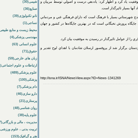
موفقيت ياد کرد و اظهار كرد: ياددهي درست و اصولي توسط مربيان و
شیمی(30)
آنها بسيار تاثيرگذار است.
صنایع(36)
نانو تکنولوژی(39)
دج شهرستاني بسيار با فرهنگ است که داراي فرهنگي غني و مردماني
نساجی(1)
ايگاه پرورش نخبگاني است که در بهترين جايگاه‌ها در کشور و جهان
محیط زیست و منابع طبیعی(64
مهندسی پزشکی(4)
 را از عوامل تاثيرگذار در رسيدن به موفقيت بيان کرد.
علوم انسانی (63)
ستان برگزار شد از پروفسور ارسلان شادمان با اهداي لوح تقدير و
حقوق(71)
زبان های خارجی(59)
ارتباطات و علوم اجتماعی(84)
علوم پزشکی(489)
http://isna.ir/ISNA/NewsView.aspx?ID=News-1341269
پزشکی(100)
دام پزشکی(7)
دارو سازی(46)
پرستاری(21)
روان شناسی(48)
علوم پایه(38)
مدیریت ، مالی و بازرگانی(57)
تربیت بدنی ، علوم ورزشی(172)
هنر و گرافیک(153)