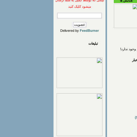
لینکی که توسط ایمیل به شما ارسال
همایش ها
میشود کلیک کنید
Delivered by
FeedBurner
تبلیغات
وجود ندارد!
ار