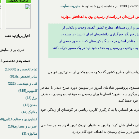
فرصت تحصیلی
مدیریت سایت
ش فرزندان در راستاي رسيدن وي به اهدافش مؤثرند
ي و از رياضيدانان مطرح کشور گفت: وحدت و يکدلي از
خبرنگار خبرگزاري دانشجويان ايران (ايسنا) از سنندج،
اخبار پربازديد هفته
ا مفاخر استان در دانشگاه کردستان که با حضور جمعي از
ن به موفقيت و رسيدن به هدف خود بايد در يک مسير حرکت کنند
خبری برای نمایش 
دسته بندی تخصصی اخب
تمام تخصص ها(15588)
رياضيدانان مطرح کشور گفت: وحدت و يکدلي از اصلي‌ترين عوامل
سایر تخصص ها(81)
فنی و مهندسی (222)
 سنندج، پروفسور شادمان امروز در سومين دوره طرح ديدار با مفاخر
کامپیوتر(615)
 برگزار شد، افزود: انسان‌ها براي رسيدن به موفقيت و رسيدن به هدف
برق(13)
 خود حفظ کنند.
معدن(12)
رد: هر انساني با به کارگيري کاربرد رياضي در گوشه‌اي از زندگي خود
مکانیک(47)
کشاورزی و صنایع غذایی(50)
سان خاطرنشان کرد: والدين به عنوان نزديک ترين افراد به هر شخصي
عمران و معماری(16)
 شخص در راستاي رسيدن به اهداف خود گام بردارد.
متالوژی(3)