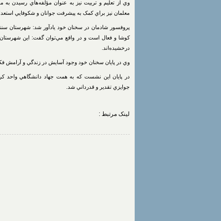
وي از تعليم و تربيت نيز به عنوان مؤلفه‌هاي رسيدن به 
معلمان نيز براي کمک به پيشرفت جوانان و شکوفايي استعداد 
پروفسور شادمان در سخنان خود يادآور شد: شهرستان سنن
کوشا و فعال است و در واقع مي‌توان گفت: اين شهرستان ج
درخشيده‌اند.
وي در پايان سخنان خود وجود آسايش در زندگي و آرامش فکري
در پايان اين نشست که به همت جهاد دانشگاهي واحد کرد
جوايزي تقدير و قدرداني شد.
لینک مرتبط :