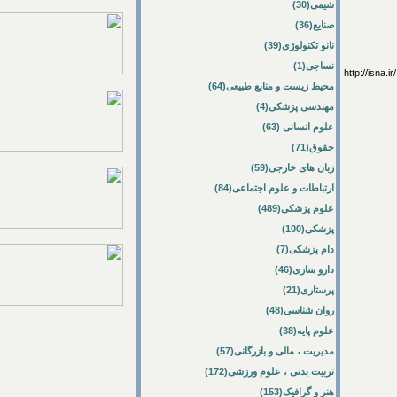
شیمی(30)
صنایع(36)
نانو تکنولوژی(39)
نساجی(1)
http://
محیط زیست و منابع طبیعی(64)
مهندسی پزشکی(4)
علوم انسانی (63)
حقوق(71)
زبان های خارجی(59)
ارتباطات و علوم اجتماعی(84)
علوم پزشکی(489)
پزشکی(100)
دام پزشکی(7)
دارو سازی(46)
پرستاری(21)
روان شناسی(48)
علوم پایه(38)
مدیریت ، مالی و بازرگانی(57)
تربیت بدنی ، علوم ورزشی(172)
هنر و گرافیک(153)