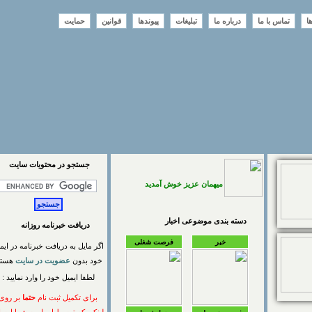
تماس با ما
درباره ما
تبلیغات
پیوندها
قوانین
حمایت
جستجو در محتويات سايت
میهمان عزیز خوش آمدید
دسته بندی موضوعی اخبار
دریافت خبرنامه روزانه
خبر
فرصت شغلی
اگر مایل به دریافت خبرنامه در ایمیل
خود بدون
عضویت در سایت
هستید
لطفا ایمیل خود را وارد نمایید :
برای تکمیل ثبت نام
حتما
بر روی