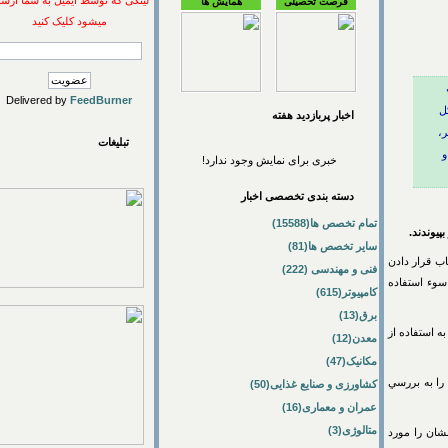
لینکی که توسط ایمیل به شما ارسال
فرصت تحصیلی
همایش ها
میشود کلیک کنید
Delivered by
FeedBurner
اخبار پربازديد هفته
تبلیغات
خبری برای نمایش وجود ندارد!
دسته بندی تخصصی اخبار
تمام تخصص ها(15588)
دند.
سایر تخصص ها(81)
رار دادن
فنی و مهندسی (222)
 استفاده
کامپیوتر(615)
برق(13)
ستفاده از
معدن(12)
مکانیک(47)
به بررسي
کشاورزی و صنایع غذایی(50)
عمران و معماری(16)
متالوژی(3)
 را مورد