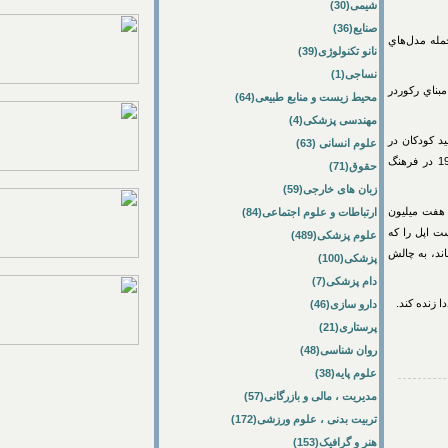
شیمی(30)
صنایع(36)
ده است از جمله مدل‌هاي
نانو تکنولوژی(39)
نساجی(1)
 ركوردر
محیط زیست و منابع طبیعی(64)
مهندسی پزشکی(4)
س از اين كه شنيد كودكان در
علوم انسانی (63)
 مي‌خواهند يك واكمن براي آن‌ها خريداري كنند از تصميم خود منصرف شد؛ واكمن در سال 1986 در فرهنگ
حقوق(71)
زبان های خارجی(59)
 ميليون
ارتباطات و علوم اجتماعی(84)
 اپل را كه
علوم پزشکی(489)
 فروش رساند، به چالش
پزشکی(100)
دام پزشکی(7)
ه كند.
دارو سازی(46)
پرستاری(21)
روان شناسی(48)
علوم پایه(38)
مدیریت ، مالی و بازرگانی(57)
تربیت بدنی ، علوم ورزشی(172)
هنر و گرافیک(153)