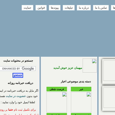
تماس با ما
درباره ما
تبلیغات
پیوندها
قوانین
حمایت
جستجو در محتويات سايت
میهمان عزیز خوش آمدید
دسته بندی موضوعی اخبار
دریافت خبرنامه روزانه
خبر
فرصت شغلی
اگر مایل به دریافت خبرنامه در ایمیل
خود بدون
عضویت در سایت
هستید
لطفا ایمیل خود را وارد نمایید :
برای تکمیل ثبت نام
حتما
بر روی