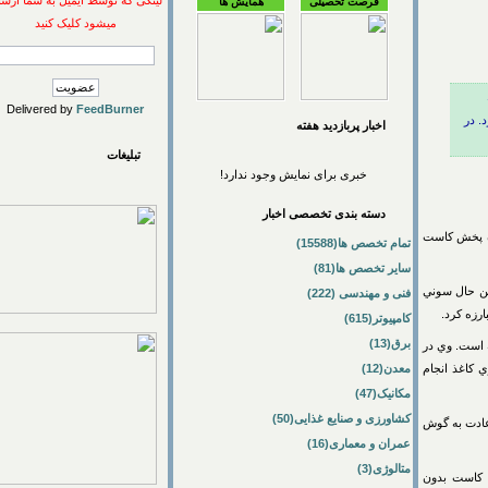
لینکی که توسط ایمیل به شما ارسال
فرصت تحصیلی
همایش ها
میشود کلیک کنید
Delivered by
FeedBurner
اخبار پربازديد هفته
تبلیغات
خبری برای نمایش وجود ندارد!
دسته بندی تخصصی اخبار
)، سوني در اول ماه ژوييه سال 1979 دستگاه پخش كاست
تمام تخصص ها(15588)
سایر تخصص ها(81)
رفت. با اين حال سوني
فنی و مهندسی (222)
 كرد.
کامپیوتر(615)
برق(13)
ت. وي در
غذ انجام
معدن(12)
مکانیک(47)
کشاورزی و صنایع غذایی(50)
ت به گوش
عمران و معماری(16)
متالوژی(3)
ست بدون