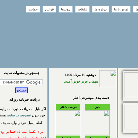
تماس با ما
درباره ما
تبلیغات
پیوندها
قوانین
حمایت
جستجو در محتويات سايت
دوشنبه 19 مرداد 1405
میهمان عزیز خوش آمدید
دسته بندی موضوعی اخبار
دریافت خبرنامه روزانه
خبر
فرصت شغلی
اگر مایل به دریافت خبرنامه در ایمیل
خود بدون
عضویت در سایت
هستید
لطفا ایمیل خود را وارد نمایید :
برای تکمیل ثبت نام
حتما
بر روی