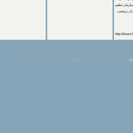
مصرف در هزينه‌هاي نقاط سرويس‌دهي عام (USO) از سازمان تنظيم
برشمرد.
http://
مامی حقوق مادی و معنوی سایت محفوظ است. طراحی و اجرا توسط میثم خزایی