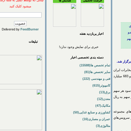
لینکی که توسط ایمیل به شما ارسال
فرصت تحصیلی
همایش ها
میشود کلیک کنید
Delivered by
FeedBurner
اخبار پربازديد هفته
تبلیغات
خبری برای نمایش وجود ندارد!
دسته بندی تخصصی اخبار
ار شد.
تمام تخصص ها(15588)
ات ايران
سایر تخصص ها(81)
- در اين جلسه كه در حال برگزاري است اظهار كرد: مخابرات به ازاي هر سهم 110 ريال سود پرداخت و شش هزار و 683 ميليارد
فنی و مهندسی (222)
کامپیوتر(615)
 86 و 87 پرداخت و گفت: سود هر سهم
برق(13)
هر سهم به ريال
معدن(12)
مکانیک(47)
86 تصريح كرد: درآمدهاي مجموعه
کشاورزی و صنایع غذایی(50)
 از سرويس‌هاي
عمران و معماری(16)
متالوژی(3)