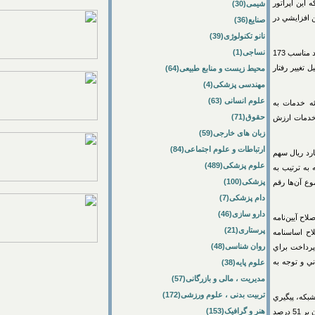
 اپراتور
شیمی(30)
ي‌دهد و چنين افزايشي در
صنایع(36)
نانو تکنولوژی(39)
نساجی(1)
وي اظهار كرد: از ديگر عوامل افزايش درآمد در سال 87، درآمد حاصل از محل واگذاري تلفن‌هاي همراه اعتباري با رشد مناسب 173
 تغيير رفتار
محیط زیست و منابع طبیعی(64)
مهندسی پزشکی(4)
علوم انسانی (63)
خدمات به
حقوق(71)
 ارائه خدمات ارزش
زبان های خارجی(59)
ارتباطات و علوم اجتماعی(84)
يصي به سهامداران در سال 86 گفت: مبلغ 4.174 ميليارد ريال سهم
علوم پزشکی(489)
دي است كه به ترتيب به
پزشکی(100)
ال بوده كه مجموع آن‌ها رقم
دام پزشکی(7)
دارو سازی(46)
يين‌نامه
پرستاری(21)
اساسنامه
روان شناسی(48)
اخت براي
 توجه به
علوم پایه(38)
مدیریت ، مالی و بازرگانی(57)
تربیت بدنی ، علوم ورزشی(172)
، پيگيري
هنر و گرافیک(153)
لازم براي منطقي كردن تعرفه‌هاي خدمات مخابراتي بر اساس قيمت تمام شده، پيگيري براي تحقق امر واگذاري افزون بر 51 درصد