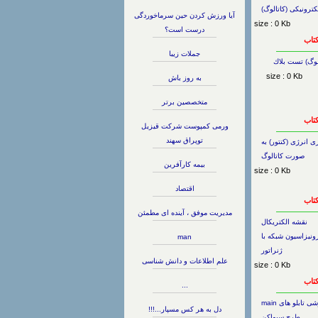
کترونیکی (کاتالوگ)
آیا ورزش كردن حین سرماخوردگی
size : 0 Kb
درست است؟
کتاب
جملات زیبا
لوگ) تست بلاك
size : 0 Kb
به روز باش
متخصصین برتر
کتاب
ورمی کمپوست شرکت قیزیل
توپراق سهند
ی انرژی (کنتور) به
صورت کاتالوگ
بیمه کارآفرین
size : 0 Kb
اقتصاد
کتاب
مدیریت موفق ، آینده ای مطمئن
نقشه الکتریکال
نیزاسیون شبکه با
man
ژنراتور
علم اطلاعات و دانش شناسی
size : 0 Kb
کتاب
...
جزوه آموزشی تابلو های main
دل به هر کس مسپار...!!!
طرح سیواکن