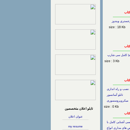
کتاب
جستري ويندوز
size : 18 Kb
کتاب
ه) کامل سی شارپ
size : 3 Kb
کتاب
 نصب و راه اندازی
تابلو آسانسور
میکروپروسسوری
size : 0 Kb
تابلو اعلان متخصصین
کتاب
عنوان اعلان
سی آشنایی کامل با
my resume
 های مداری انواع