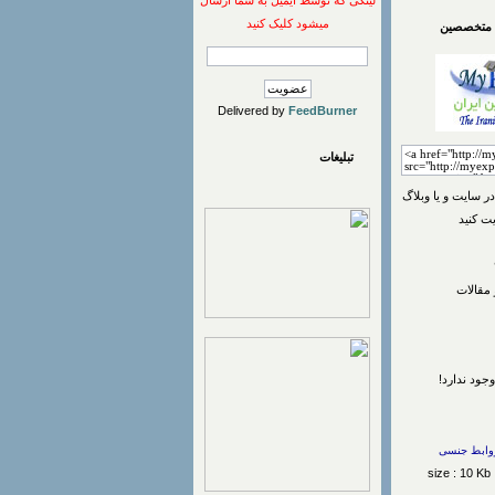
لینکی که توسط ایمیل به شما ارسال
میشود کلیک کنید
 متخصصین
Delivered by
FeedBurner
تبلیغات
ر سایت و یا وبلاگ
یت کنید
مقالات
جود ندارد!
وابط جنسی
size