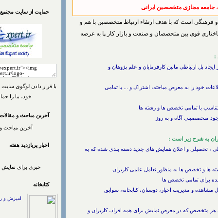
 جامعه مجازی متخصصین ایرانی
حمایت از سایت مجتمع
رهنگی است که با هدف ارتقاء ارتباط متخصصین با هم و
اختاری قوی بین متخصصان و صنعت و بازار کار پا به عرصه
:
یجاد پل ارتباطی مابین کارفرمایان و علم پژوهان و
با قرار دادن لوگوی سایت د
اعات خود را به معرض مباحثه، اشتراک و ... با تمامی
خود، ما را حما
متناسب با تمامی تخصص ها و رشته ها.
آخرین مباحث و مقالات
ود متخصصینی آگاه و به روز
آخرین مباحث و 
ان به شرح زیر است :
اخبار پربازديد هفته
لی ، تحصیلی و اعلان همایش های جدید دسته بندی شده که به
خبری برای نمایش و
 ها و تخصص ها به منظور تعامل علمی کاربران
شده برای تمامی تخصص ها
کتابخانه
 مشاهده و مدیریت اخبار، دوستان، کتابخانه، سوابق
امیزش و ر
 : 10 Kb
هر متخصص که در معرض نمایش برای همه افراد، کاربران و