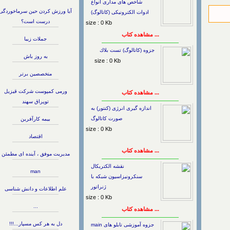
شاخص های مداری انواع
آیا ورزش كردن حین سرماخوردگی
ادوات الکترونیکی (کاتالوگ)
درست است؟
size : 0 Kb
... مشاهده کتاب
جملات زیبا
جزوه (کاتالوگ) تست بلاك
به روز باش
size : 0 Kb
متخصصین برتر
ورمی کمپوست شرکت قیزیل
... مشاهده کتاب
توپراق سهند
اندازه گیری انرژی (کنتور) به
صورت کاتالوگ
بیمه کارآفرین
size : 0 Kb
اقتصاد
... مشاهده کتاب
مدیریت موفق ، آینده ای مطمئن
نقشه الکتریکال
man
سنکرونیزاسیون شبکه با
ژنراتور
علم اطلاعات و دانش شناسی
size : 0 Kb
...
... مشاهده کتاب
دل به هر کس مسپار...!!!
جزوه آموزشی تابلو های main