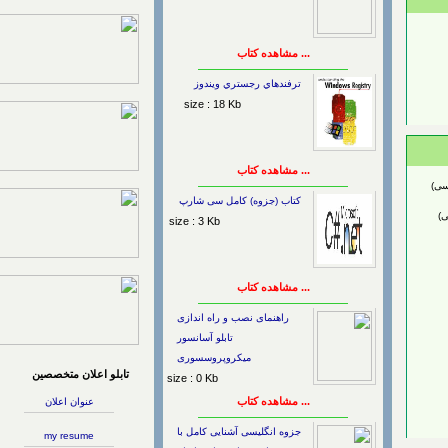
... مشاهده کتاب
ترفندهاي رجستري ويندوز
size : 18 Kb
... مشاهده کتاب
کتاب (جزوه) کامل سی شارپ
size : 3 Kb
... مشاهده کتاب
راهنمای نصب و راه اندازی
تابلو آسانسور
میکروپروسسوری
تابلو اعلان متخصصین
size : 0 Kb
... مشاهده کتاب
عنوان اعلان
جزوه انگلیسی آشنایی کامل با
my resume