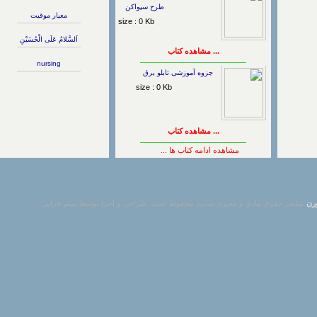
طرح سیواکن
معیار موقیت
size : 0 Kb
اَلسَّلامُ عَلَى الْحُسَيْنِ
... مشاهده کتاب
nursing
جزوه آموزشی تابلو برق
size : 0 Kb
... مشاهده کتاب
مشاهده ادامه کتاب ها ...
مامی حقوق مادی و معنوی سایت محفوظ است. طراحی و اجرا توسط میثم خزایی