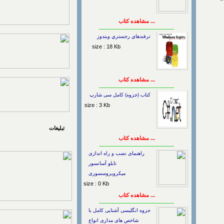
... مشاهده کتاب
ترفندهاي رجستري ويندوز
size : 18 Kb
... مشاهده کتاب
کتاب (جزوه) کامل سی شارپ
size : 3 Kb
تبلیغات
... مشاهده کتاب
راهنمای نصب و راه اندازی
تابلو آسانسور
میکروپروسسوری
size : 0 Kb
... مشاهده کتاب
جزوه انگلیسی آشنایی کامل با
شاخص های مداری انواع