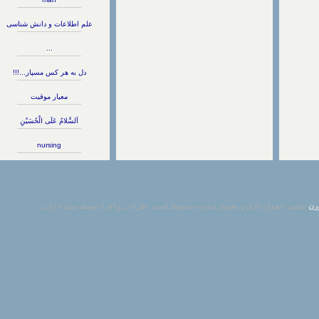
علم اطلاعات و دانش شناسی
...
دل به هر کس مسپار...!!!
معیار موقیت
اَلسَّلامُ عَلَى الْحُسَيْنِ
nursing
مامی حقوق مادی و معنوی سایت محفوظ است. طراحی و اجرا توسط میثم خزایی