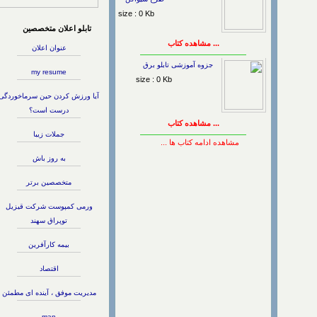
size : 0 Kb
تابلو اعلان متخصصین
... مشاهده کتاب
عنوان اعلان
جزوه آموزشی تابلو برق
my resume
size : 0 Kb
آیا ورزش كردن حین سرماخوردگی
درست است؟
... مشاهده کتاب
جملات زیبا
مشاهده ادامه کتاب ها ...
به روز باش
متخصصین برتر
ورمی کمپوست شرکت قیزیل
توپراق سهند
بیمه کارآفرین
اقتصاد
مدیریت موفق ، آینده ای مطمئن
man