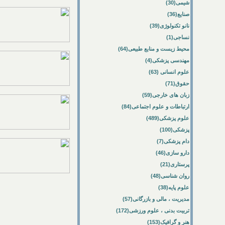
شیمی(30)
صنایع(36)
نانو تکنولوژی(39)
نساجی(1)
محیط زیست و منابع طبیعی(64)
مهندسی پزشکی(4)
علوم انسانی (63)
حقوق(71)
زبان های خارجی(59)
ارتباطات و علوم اجتماعی(84)
علوم پزشکی(489)
پزشکی(100)
دام پزشکی(7)
دارو سازی(46)
پرستاری(21)
روان شناسی(48)
علوم پایه(38)
مدیریت ، مالی و بازرگانی(57)
تربیت بدنی ، علوم ورزشی(172)
هنر و گرافیک(153)