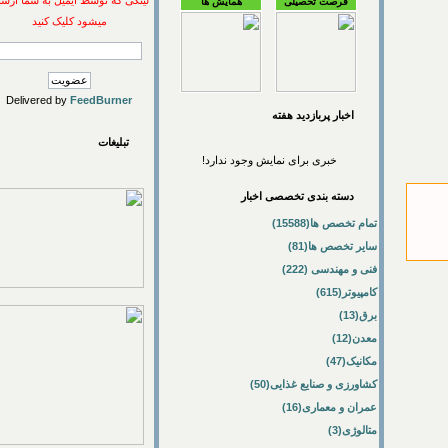
لینکی که توسط ایمیل به شما ارسال
فرصت تحصیلی
همایش ها
میشود کلیک کنید
Delivered by
FeedBurner
اخبار پربازديد هفته
تبلیغات
خبری برای نمایش وجود ندارد!
دسته بندی تخصصی اخبار
تمام تخصص ها(15588)
سایر تخصص ها(81)
فنی و مهندسی (222)
کامپیوتر(615)
برق(13)
معدن(12)
مکانیک(47)
کشاورزی و صنایع غذایی(50)
عمران و معماری(16)
متالوژی(3)