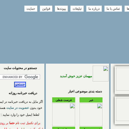
تماس با ما
درباره ما
تبلیغات
پیوندها
قوانین
حمایت
جستجو در محتويات سايت
میهمان عزیز خوش آمدید
دسته بندی موضوعی اخبار
دریافت خبرنامه روزانه
خبر
فرصت شغلی
اگر مایل به دریافت خبرنامه در ایمیل
خود بدون
عضویت در سایت
هستید
لطفا ایمیل خود را وارد نمایید :
برای تکمیل ثبت نام
حتما
بر روی