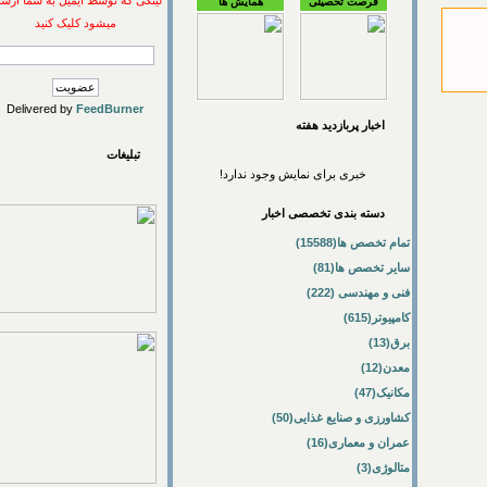
لینکی که توسط ایمیل به شما ارسال
فرصت تحصیلی
همایش ها
میشود کلیک کنید
Delivered by
FeedBurner
اخبار پربازديد هفته
تبلیغات
خبری برای نمایش وجود ندارد!
دسته بندی تخصصی اخبار
تمام تخصص ها(15588)
سایر تخصص ها(81)
فنی و مهندسی (222)
کامپیوتر(615)
برق(13)
معدن(12)
مکانیک(47)
کشاورزی و صنایع غذایی(50)
عمران و معماری(16)
متالوژی(3)