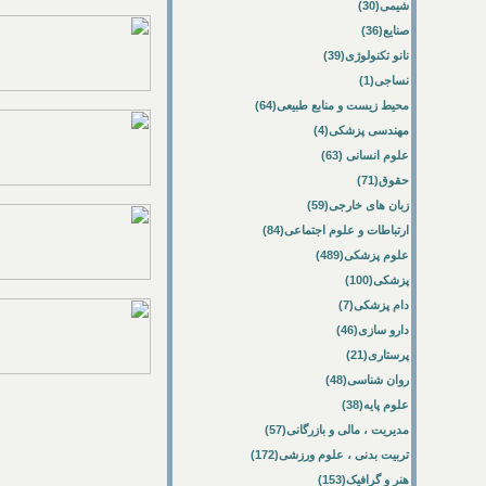
شیمی(30)
صنایع(36)
نانو تکنولوژی(39)
نساجی(1)
محیط زیست و منابع طبیعی(64)
مهندسی پزشکی(4)
علوم انسانی (63)
حقوق(71)
زبان های خارجی(59)
ارتباطات و علوم اجتماعی(84)
علوم پزشکی(489)
پزشکی(100)
دام پزشکی(7)
دارو سازی(46)
پرستاری(21)
روان شناسی(48)
علوم پایه(38)
مدیریت ، مالی و بازرگانی(57)
تربیت بدنی ، علوم ورزشی(172)
هنر و گرافیک(153)