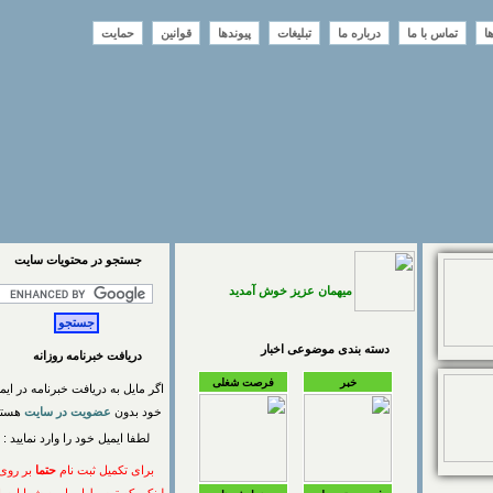
تماس با ما
درباره ما
تبلیغات
پیوندها
قوانین
حمایت
جستجو در محتويات سايت
میهمان عزیز خوش آمدید
دسته بندی موضوعی اخبار
دریافت خبرنامه روزانه
خبر
فرصت شغلی
اگر مایل به دریافت خبرنامه در ایمیل
خود بدون
عضویت در سایت
هستید
لطفا ایمیل خود را وارد نمایید :
برای تکمیل ثبت نام
حتما
بر روی